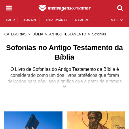
AMOR
AMIZADE
ANIVERSÁRIO
NAMORO
MAIS
SENTIMENTOS
LEGENDAS
DATAS ESPECIAIS
Sofonias
CATEGORIAS
BÍBLIA
ANTIGO TESTAMENTO
UNIVERSO FEMININO
AUTOAJUDA
DESCULPAS
Sofonias no Antigo Testamento da
MENSAGENS E FRASES
MENSAGENS DE ANIVERSÁRIO
Bíblia
ENTRETENIMENTO
FAMOSOS
BÍBLIA
O Livro de Sofonias do Antigo Testamento da Bíblia é
considerado como um dos livros proféticos que foram
deixados para nós. Isso significa que a partir dele temos
uma ideia de como será o futuro antes mesmo de ele ter
acontecido.
Nesta categoria, você vai encontrar os trechos do livro de
forma rápida e direta, para poder compartilhar com todas
as pessoas que você ama e para encontrar força quando
for preciso. O nome de Sofonias poderia ser traduzido