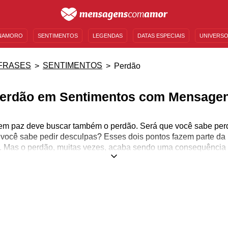
NAMORO
SENTIMENTOS
LEGENDAS
DATAS ESPECIAIS
UNIVERSO
MENSAGENS DE ANIVERSÁRIO
ENTRETENIMENTO
FAMOSOS
BÍBLIA
FRASES
SENTIMENTOS
Perdão
erdão em Sentimentos com Mensage
em paz deve buscar também o perdão. Será que você sabe perd
ocê sabe pedir desculpas? Esses dois pontos fazem parte da p
ó. Mas o perdão, muitas vezes, acaba sendo uma consequência
renda a desenvolver esse amor forte o suficiente para perdoar e
mentos mais profundos que o ser humano poderia ser capaz de
somos capazes de ter piedade e que temos um coração bom, se
importante lembrar que, no decorrer da vida, cada fase concluí
o ser mágoas. Essas devem ser trabalhadas até se tornarem me
suaves.