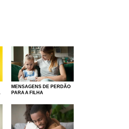
odas essas manchas do
tro nível do perdão,
 e aprendemos com isso,
.
o coração, sinta o amor.
 a voz, desenrole o nó
ucaram. E também peça
tamos esse sentimento em
ção cheio de paz.
MENSAGENS DE PERDÃO
A
PARA A FILHA