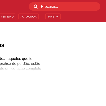
 FEMININO
AUTOAJUDA
MAIS
ns
oar aqueles que te
rática do perdão, estão
 de um coração completo
 para se desculpar.
 desenvolver. É por meio
mpre pronto a acreditar
da deixará as suas marcas
ras lembranças leves e