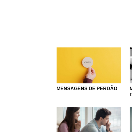
Pessoas podem vir a 
coração sumam, deix
aprenda a perdoar a si
Aprender a perdoar é um
Perdoe! A vida é curt
preso na garganta e 
Para ajudar, inspire-se
nossas vidas, fi
MENSAGENS DE PERDÃO