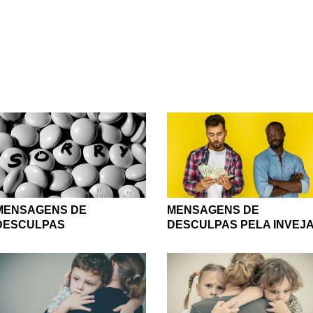
falhar com você, mas o perdão é a virtude que faz com que t
ando-o limpo novamente. E se você quiser alcançar ainda um ou
 mesmo pelos seus próprios erros. Todos nós cometemos falhas
mas não podemos nos julgar por aquilo que foi feito no passado
 mérito que poucos poderão ter, mas todos podem tentar. Abra 
a demais para ser vivida com mágoas e angústias no peito. Solte
grite ao mundo que você perdoa todos aqueles que já te mach
perdão às pessoas que, eventualmente, você já machucou.
 com as mensagens, frases e reflexões de perdão. Quando acei
nalmente enxergamos o mundo com os olhos mais leves e o cora
MENSAGENS DE
MENSAGENS DE
DESCULPAS PELA INVEJ
DESCULPAS