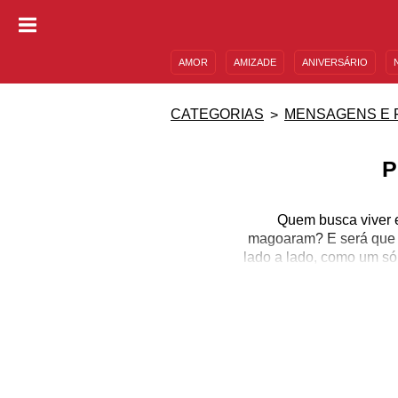
AMOR
AMIZADE
ANIVERSÁRIO
DESCULPAS
MENSAGENS E FRASES
CATEGORIAS
MENSAGENS E 
P
Quem busca viver 
magoaram? E será que v
lado a lado, como um s
de amor. Então, ap
O perdão é um dos senti
dele que provamos que 
no melhor do outro. E é 
e muitas delas poderã