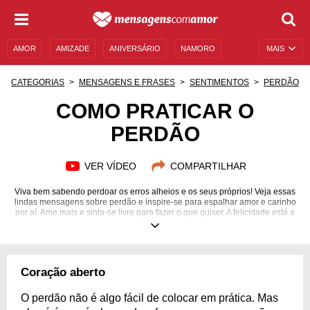
AMOR
AMIZADE
ANIVERSÁRIO
NAMORO
MAIS
SENTIMENTOS
LEGENDAS
DATAS ESPECIAIS
CATEGORIAS
MENSAGENS E FRASES
SENTIMENTOS
PERDÃO
UNIVERSO FEMININO
AUTOAJUDA
DESCULPAS
COMO PRATICAR O
PERDÃO
MENSAGENS E FRASES
MENSAGENS DE ANIVERSÁRIO
ENTRETENIMENTO
FAMOSOS
BÍBLIA
VER VÍDEO
COMPARTILHAR
Viva bem sabendo perdoar os erros alheios e os seus próprios! Veja essas
lindas mensagens sobre perdão e inspire-se para espalhar amor e carinho
por aí. Ame mais e sinta-se livre para fazer o que quiser. A felicidade está a
sua espera, só cabe a você mesmo chegar até ela.
Coração aberto
O perdão não é algo fácil de colocar em prática. Mas