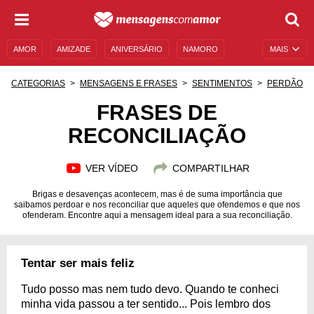
AMOR
AMIZADE
ANIVERSÁRIO
NAMORO
MAIS
SENTIMENTOS
LEGENDAS
DATAS ESPECIAIS
CATEGORIAS
MENSAGENS E FRASES
SENTIMENTOS
PERDÃO
UNIVERSO FEMININO
AUTOAJUDA
DESCULPAS
FRASES DE
RECONCILIAÇÃO
MENSAGENS E FRASES
MENSAGENS DE ANIVERSÁRIO
ENTRETENIMENTO
FAMOSOS
BÍBLIA
VER VÍDEO
COMPARTILHAR
Brigas e desavenças acontecem, mas é de suma importância que
saibamos perdoar e nos reconciliar que aqueles que ofendemos e que nos
ofenderam. Encontre aqui a mensagem ideal para a sua reconciliação.
Tentar ser mais feliz
Tudo posso mas nem tudo devo. Quando te conheci
minha vida passou a ter sentido... Pois lembro dos