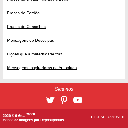
Frases de Perdão
Frases de Conselhos
Mensagens de Desculpas
Lições que a maternidade traz
Mensagens Inspiradoras de Autoajuda
Siga-nos
29006
2026 © 9 Giga
CONTATO
/
ANUNCIE
Banco de imagens por
Depositphotos