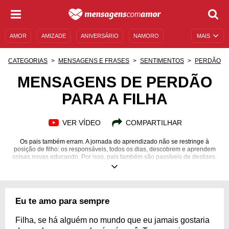
AMOR
AMIZADE
ANIVERSÁRIO
NAMORO
MAIS
SENTIMENTOS
LEGENDAS
DATAS ESPECIAIS
CATEGORIAS
MENSAGENS E FRASES
SENTIMENTOS
PERDÃO
UNIVERSO FEMININO
AUTOAJUDA
DESCULPAS
MENSAGENS DE PERDÃO
PARA A FILHA
MENSAGENS E FRASES
MENSAGENS DE ANIVERSÁRIO
ENTRETENIMENTO
FAMOSOS
BÍBLIA
VER VÍDEO
COMPARTILHAR
Os pais também erram. A jornada do aprendizado não se restringe à
posição de filho: os responsáveis, todos os dias, descobrem e aprendem
coisas novas educando. Por isso, pais também são passíveis de deslizes.
Eles também erram e, muitas vezes, descobrem apenas quando já
magoaram sua prole. Ao contrário do que muito se pensa, expor seu
arrependimento e pedir desculpas ao seu filho não é sinal de fraqueza,
muito menos prejudica o processo de educação. Pedir desculpas é colocar
em prática, como um verdadeiro exemplo do que é ensinado, a ideia de
Eu te amo para sempre
que devemos reconhecer nossos erros e tentar consertá-los. Saiba colocar
seu arrependimento em palavras com mensagens de perdão para filha!
Filha, se há alguém no mundo que eu jamais gostaria