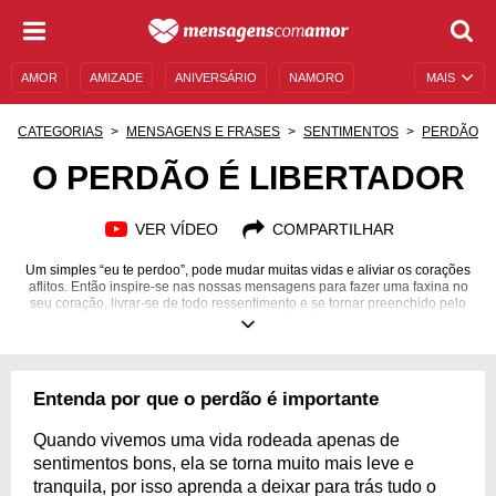
AMOR
AMIZADE
ANIVERSÁRIO
NAMORO
MAIS
SENTIMENTOS
LEGENDAS
DATAS ESPECIAIS
CATEGORIAS
MENSAGENS E FRASES
SENTIMENTOS
PERDÃO
UNIVERSO FEMININO
AUTOAJUDA
DESCULPAS
O PERDÃO É LIBERTADOR
MENSAGENS E FRASES
MENSAGENS DE ANIVERSÁRIO
VER VÍDEO
COMPARTILHAR
ENTRETENIMENTO
FAMOSOS
BÍBLIA
Um simples “eu te perdoo”, pode mudar muitas vidas e aliviar os corações
aflitos. Então inspire-se nas nossas mensagens para fazer uma faxina no
seu coração, livrar-se de todo ressentimento e se tornar preenchido pelo
poder que só o perdão têm!
Entenda por que o perdão é importante
Quando vivemos uma vida rodeada apenas de
sentimentos bons, ela se torna muito mais leve e
tranquila, por isso aprenda a deixar para trás tudo o