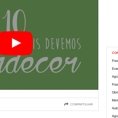
CO
Fra
Eva
Agr
Fras
Obri
Men
COMPARTILHAR
Aut
Agra