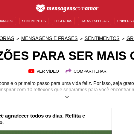
NAMORO
SENTIMENTOS
LEGENDAS
DATAS ESPECIAIS
UNIVERSO
MENSAGENS DE ANIVERSÁRIO
ENTRETENIMENTO
FAMOSOS
BÍBLIA
ORIAS
MENSAGENS E FRASES
SENTIMENTOS
GR
ZÕES PARA SER MAIS
VER VÍDEO
COMPARTILHAR
ons é o primeiro passo para uma vida feliz. Por isso, seja grato
inspirar com 10 reflexões que separamos para você encontrar m
gratidão! Está esperando o quê?
ê agradecer todos os dias. Reflita e
o.