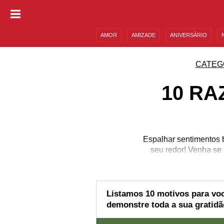
AMOR
AMIZADE
ANIVERSÁRIO
DESCULPAS
MENSAGENS E FRASES
CATEG
10 RA
Espalhar sentimentos b
seu redor! Venha se 
Listamos 10 motivos para voc
demonstre toda a sua gratidã