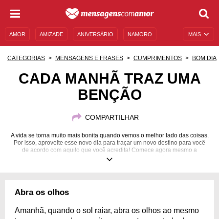
AMOR
AMIZADE
ANIVERSÁRIO
NAMORO
MAIS
SENTIMENTOS
LEGENDAS
DATAS ESPECIAIS
CATEGORIAS
MENSAGENS E FRASES
CUMPRIMENTOS
BOM DIA
UNIVERSO FEMININO
AUTOAJUDA
DESCULPAS
CADA MANHÃ TRAZ UMA
BENÇÃO
MENSAGENS E FRASES
MENSAGENS DE ANIVERSÁRIO
ENTRETENIMENTO
FAMOSOS
BÍBLIA
COMPARTILHAR
A vida se torna muito mais bonita quando vemos o melhor lado das coisas.
Por isso, aproveite esse novo dia para traçar um novo destino para você
de acordo com aquilo que você acredita! Comece agora mesmo a
derramar energias positivas em sua vida!
Abra os olhos
Amanhã, quando o sol raiar, abra os olhos ao mesmo