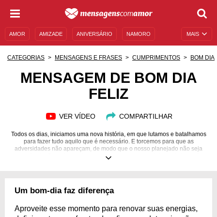
AMOR
AMIZADE
ANIVERSÁRIO
NAMORO
MAIS
SENTIMENTOS
LEGENDAS
DATAS ESPECIAIS
CATEGORIAS
MENSAGENS E FRASES
CUMPRIMENTOS
BOM DIA
UNIVERSO FEMININO
AUTOAJUDA
DESCULPAS
MENSAGEM DE BOM DIA
FELIZ
MENSAGENS E FRASES
MENSAGENS DE ANIVERSÁRIO
ENTRETENIMENTO
FAMOSOS
BÍBLIA
VER VÍDEO
COMPARTILHAR
Todos os dias, iniciamos uma nova história, em que lutamos e batalhamos
para fazer tudo aquilo que é necessário. E torcemos para que as
adversidades não apareçam, de modo que o nosso planejado não seja
atrapalhado. Quando recebemos uma mensagem carinhosa de bom-dia,
nossas energias são recarregadas, de uma maneira que passamos a nos
sentir muito mais motivados e positivos para que o melhor possa
acontecer. E temos a missão também de proporcionar sensações incríveis
às pessoas especiais das nossas vidas. Afinal, tudo que vai, volta.
Um bom-dia faz diferença
Mantenha a luz ao seu redor e encante-se com estas belas mensagens de
bom-dia feliz!
Aproveite esse momento para renovar suas energias,