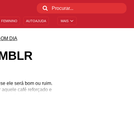
 FEMININO
AUTOAJUDA
MAIS
BOM DIA
UMBLR
se ele será bom ou ruim.
 aquele café reforçado e
te para desejarmos boas
próprias rotinas e, às
isso separamos aqui
 que você possa enviar
!