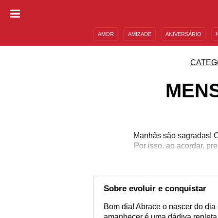
AMOR
AMIZADE
ANIVERSÁRIO
DESCULPAS
MENSAGENS E FRASES
CATEG
MENS
Manhãs são sagradas! O 
Por isso, ao acordar, p
ficar pronto para os d
vibrações para as pes
vezes, uma simples
mensagens de bom dia 
Sobre evoluir e conquistar
Bom dia! Abrace o nascer do dia
amanhecer é uma dádiva repleta d