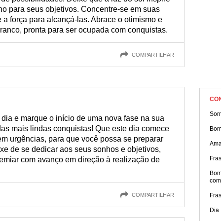
ho para seus objetivos. Concentre-se em suas
e a força para alcançá-las. Abrace o otimismo e
branco, pronta para ser ocupada com conquistas.
COMPARTILHAR
CO
Sorr
 dia e marque o início de uma nova fase na sua
das mais lindas conquistas! Que este dia comece
Bom
em urgências, para que você possa se preparar
Ama
xe de se dedicar aos seus sonhos e objetivos,
Fra
premiar com avanço em direção à realização de
Bom 
com
COMPARTILHAR
Fra
Dia