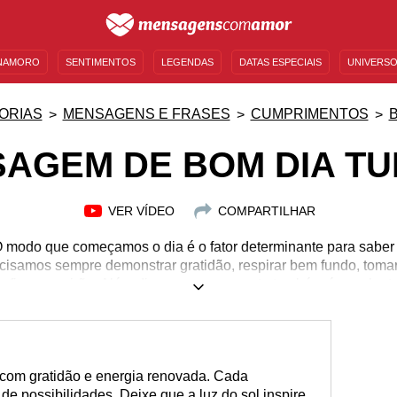
NAMORO
SENTIMENTOS
LEGENDAS
DATAS ESPECIAIS
UNIVERSO
MENSAGENS DE ANIVERSÁRIO
ENTRETENIMENTO
FAMOSOS
BÍBLIA
ORIAS
MENSAGENS E FRASES
CUMPRIMENTOS
AGEM DE BOM DIA T
VER VÍDEO
COMPARTILHAR
modo que começamos o dia é o fator determinante para saber 
recisamos sempre demonstrar gratidão, respirar bem fundo, tomar
esafios que virão. Além disso, esse momento também é excelen
soas de quem gostamos, afinal elas também passarão por suas 
 mensagem sua pode tornar o dia delas muito mais leve. Por 
tumblr que são incríveis e com os mais variados desejos para
uma para cada pessoa que gosta. Continue lendo e compartilhe
 com gratidão e energia renovada. Cada
e possibilidades. Deixe que a luz do sol inspire