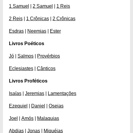
1 Samuel
|
2 Samuel
|
1 Reis
2 Reis
|
1 Crônicas
|
2 Crônicas
Esdras
|
Neemias
|
Ester
Livros Poéticos
Jó
|
Salmos
|
Provérbios
Eclesiastes
|
Cânticos
Livros Proféticos
Isaías
|
Jeremias
|
Lamentações
Ezequiel
|
Daniel
|
Oseias
Joel
|
Amós
|
Malaquias
Abdias
|
Jonas
|
Miquéias