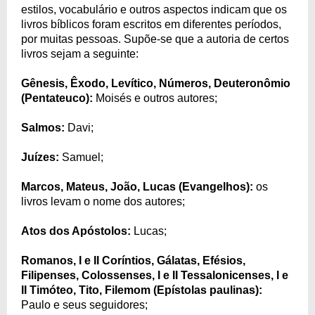
estilos, vocabulário e outros aspectos indicam que os
livros bíblicos foram escritos em diferentes períodos,
por muitas pessoas. Supõe-se que a autoria de certos
livros sejam a seguinte:
Gênesis, Êxodo, Levítico, Números, Deuteronômio
(Pentateuco):
Moisés e outros autores;
Salmos:
Davi;
Juízes:
Samuel;
Marcos, Mateus, João, Lucas (Evangelhos):
os
livros levam o nome dos autores;
Atos dos Apóstolos:
Lucas;
Romanos, I e II Coríntios, Gálatas, Efésios,
Filipenses, Colossenses, I e II Tessalonicenses, I e
II Timóteo, Tito, Filemom (Epístolas paulinas):
Paulo e seus seguidores;