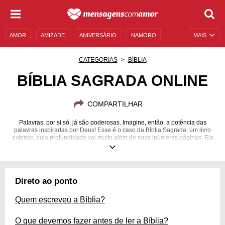
AMOR
AMIZADE
ANIVERSÁRIO
NAMORO
MAIS
SENTIMENTOS
LEGENDAS
DATAS ESPECIAIS
CATEGORIAS
BÍBLIA
UNIVERSO FEMININO
AUTOAJUDA
DESCULPAS
BÍBLIA SAGRADA ONLINE
MENSAGENS E FRASES
MENSAGENS DE ANIVERSÁRIO
COMPARTILHAR
ENTRETENIMENTO
FAMOSOS
BÍBLIA
Palavras, por si só, já são poderosas. Imagine, então, a potência das
palavras inspiradas por Deus! Esse é o caso da Bíblia Sagrada, um livro
extenso, cuja profundidade vai muito além de suas inúmeras páginas. Ela
carrega divinos conselhos acerca de todos os âmbitos da vida, desde os
conflitos internos e as angústias existenciais, até a consagração do
casamento e a importância do amor ao próximo. Por isso, ela é a base da
fé cristã e, por vezes, alcança até mesmo quem não adota religiões dessa
vertente. Fato é que as palavras divinas são especiais e você pode
Direto ao ponto
navegar por elas aqui mesmo, em nosso site. Confira todo o conteúdo
bíblico e inspire sua vida também!
Quem escreveu a Bíblia?
O que devemos fazer antes de ler a Bíblia?