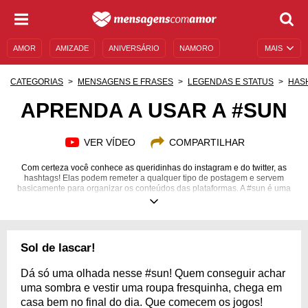
AMOR
AMIZADE
ANIVERSÁRIO
NAMORO
MAIS
SENTIMENTOS
LEGENDAS
DATAS ESPECIAIS
CATEGORIAS
MENSAGENS E FRASES
LEGENDAS E STATUS
HAS
UNIVERSO FEMININO
AUTOAJUDA
DESCULPAS
APRENDA A USAR A #SUN
MENSAGENS E FRASES
MENSAGENS DE ANIVERSÁRIO
VER VÍDEO
COMPARTILHAR
ENTRETENIMENTO
FAMOSOS
BÍBLIA
Com certeza você conhece as queridinhas do instagram e do twitter, as
hashtags! Elas podem remeter a qualquer tipo de postagem e servem
basicamente para organizar os conteúdos das plataformas. A #sun é uma
das queridinhas das redes sociais e promete bombar muitos perfis no
próximo verão. Essa hashtag é usada principalmente no verão e remete a
férias, Sol ou praia. Aquela tarde quente de dezembro também pode entrar
na #sun! Prepare-se para a próxima estação também nas redes sociais.
Aprenda a utilizar a #sun e já comece a pensar nos flashes das férias que
Sol de lascar!
se aproximam! Na próxima viagem de verão, não se esqueça de colocar a
#sun na mala!
Dá só uma olhada nesse #sun! Quem conseguir achar
uma sombra e vestir uma roupa fresquinha, chega em
casa bem no final do dia. Que comecem os jogos!