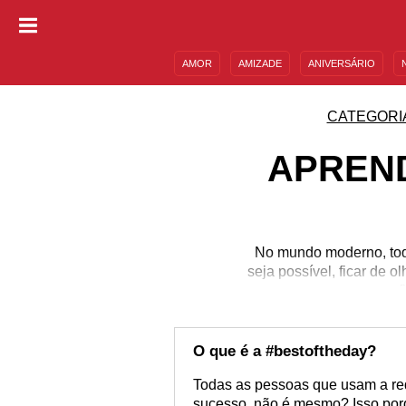
AMOR
AMIZADE
ANIVERSÁRIO
DESCULPAS
MENSAGENS E FRASES
CATEGORI
APREND
No mundo moderno, todo
seja possível, ficar de 
ef
O que é a #bestoftheday?
Todas as pessoas que usam a re
sucesso, não é mesmo? Isso porq