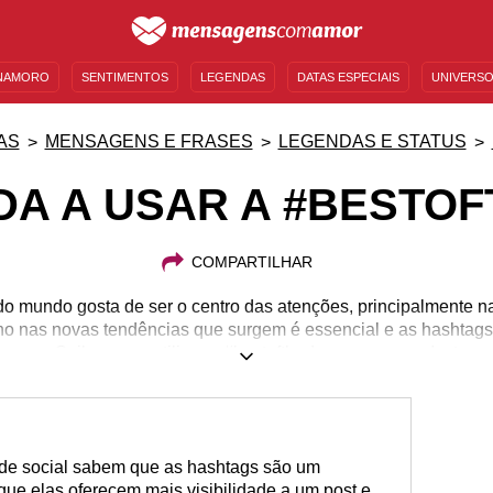
NAMORO
SENTIMENTOS
LEGENDAS
DATAS ESPECIAIS
UNIVERSO
MENSAGENS DE ANIVERSÁRIO
ENTRETENIMENTO
FAMOSOS
BÍBLIA
AS
MENSAGENS E FRASES
LEGENDAS E STATUS
A A USAR A #BESTO
COMPARTILHAR
 mundo gosta de ser o centro das atenções, principalmente na 
olho nas novas tendências que surgem é essencial e as hashtag
icazes. Saiba como utilizar a #bestoftheday e arrase no Instagr
de social sabem que as hashtags são um
ue elas oferecem mais visibilidade a um post e