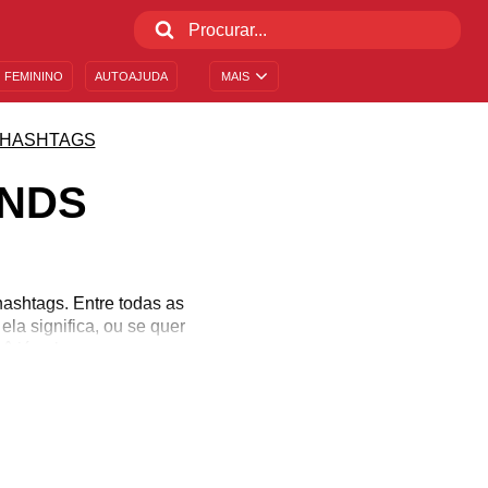
 FEMININO
AUTOAJUDA
MAIS
HASHTAGS
ENDS
hashtags. Entre todas as
la significa, ou se quer
ocê já sabe como usar
reparamos vai te mostrar
eúdo que preparamos e
sociais!