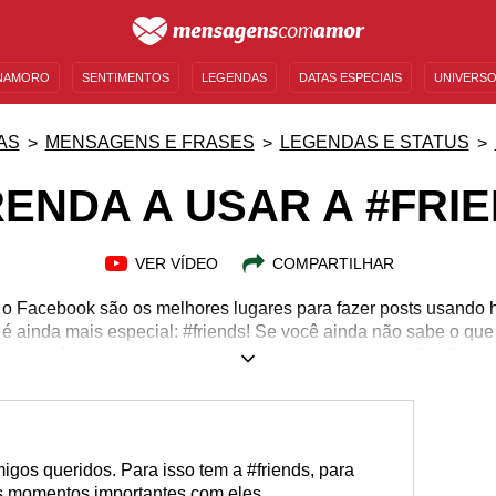
NAMORO
SENTIMENTOS
LEGENDAS
DATAS ESPECIAIS
UNIVERSO
MENSAGENS DE ANIVERSÁRIO
ENTRETENIMENTO
FAMOSOS
BÍBLIA
AS
MENSAGENS E FRASES
LEGENDAS E STATUS
ENDA A USAR A #FRI
VER VÍDEO
COMPARTILHAR
e o Facebook são os melhores lugares para fazer posts usando 
é ainda mais especial: #friends! Se você ainda não sabe o que e
do usá-la, o texto a seguir vai te ajudar nessa questão. Se v
e novas legendas para melhorar as suas fotos, o conteúdo que p
 de dizer o quanto você ama seus amigos. Compartilhe o cont
para todo mundo que você sabe como fazer sucesso nas redes 
os queridos. Para isso tem a #friends, para
os momentos importantes com eles.