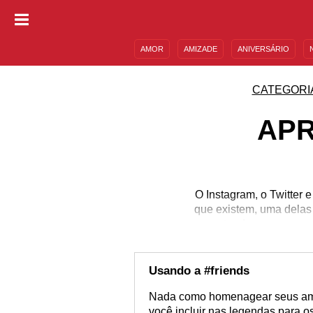
AMOR
AMIZADE
ANIVERSÁRIO
DESCULPAS
MENSAGENS E FRASES
CATEGORI
APR
O Instagram, o Twitter 
que existem, uma delas 
entender como e quan
#friends e quer dicas d
14 formas diferentes
mostre 
Usando a #friends
Nada como homenagear seus amig
você incluir nas legendas para 