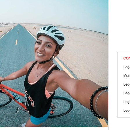
CO
Leg
Men
Lege
Leg
Leg
Leg