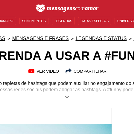
NAMORO
SENTIMENTOS
LEGENDAS
DATAS ESPECIAIS
UNIVERSO
MENSAGENS DE ANIVERSÁRIO
ENTRETENIMENTO
FAMOSOS
BÍBLIA
AS
MENSAGENS E FRASES
LEGENDAS E STATUS
RENDA A USAR A #FU
VER VÍDEO
COMPARTILHAR
o repletas de hashtags que podem auxiliar no engajamento do se
s essas redes sociais podem abrigar as hashtags. A #funny pod
çadas e divertidas. Fotos de esportes, comidas, paisagens, pa
hashtag. Torne a internet um ambiente mais divertido e engraça
lhor encontradas. Confira e abuse dessas 10 dicas para usar 
 nessa hashtag e abuse do bom humor nas redes sociais. Torne
com a #funny!