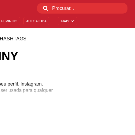
 FEMININO
AUTOAJUDA
MAIS
HASHTAGS
NNY
u perfil. Instagram,
e ser usada para qualquer
rques e outros podem ser
do com essas imagens e a
a #funny em todas suas
 esse ambiente mais leve