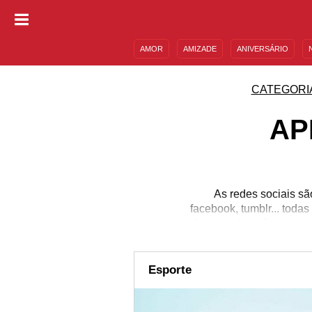
AMOR
AMIZADE
ANIVERSÁRIO
DESCULPAS
MENSAGENS E FRASES
CATEGORI
AP
As redes sociais sã
facebook, tumblr... toda
foto em situações engra
utilizadas junto com a 
hashtag para serem me
redes sociais. Jogue-se
Esporte