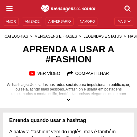
AMOR
AMIZADE
ANIVERSÁRIO
NAMORO
MAIS
SENTIMENTOS
LEGENDAS
DATAS ESPECIAIS
CATEGORIAS
MENSAGENS E FRASES
LEGENDAS E STATUS
HAS
UNIVERSO FEMININO
AUTOAJUDA
DESCULPAS
APRENDA A USAR A
#FASHION
MENSAGENS E FRASES
MENSAGENS DE ANIVERSÁRIO
ENTRETENIMENTO
FAMOSOS
BÍBLIA
VER VÍDEO
COMPARTILHAR
As hashtags são usadas nas redes sociais para impulsionar a publicação,
ou seja, atingir mais pessoas. A #fashion é usada em postagens
relacionadas à moda, estilo, tendências, coisas elegantes ou de bom
gosto. Pode ser em relação a uma roupa, maquiagem, acessórios ou
objetos. Cada mensagem traz uma sugestão diferente de publicação em
que pode ser colocada a #fashion. Algumas expressam um estilo próprio,
outras falam de moda em geral, há frases também de humor e como ele
influencia na roupa. Moda é para todo mundo, você pode criar seu próprio
Entenda quando usar a hashtag
estilo ou também seguir tendências. Entenda como você pode usar a
#fashion e comece a colocá-la em suas postagens.
A palavra “fashion” vem do inglês, mas é também