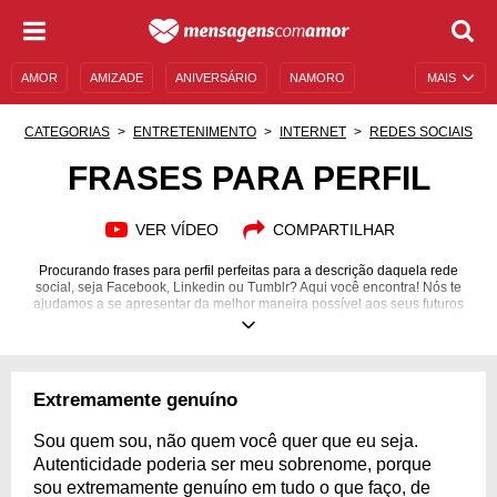
AMOR
AMIZADE
ANIVERSÁRIO
NAMORO
MAIS
SENTIMENTOS
LEGENDAS
DATAS ESPECIAIS
CATEGORIAS
ENTRETENIMENTO
INTERNET
REDES SOCIAIS
UNIVERSO FEMININO
AUTOAJUDA
DESCULPAS
FRASES PARA PERFIL
MENSAGENS E FRASES
MENSAGENS DE ANIVERSÁRIO
VER VÍDEO
COMPARTILHAR
ENTRETENIMENTO
FAMOSOS
BÍBLIA
Procurando frases para perfil perfeitas para a descrição daquela rede
social, seja Facebook, Linkedin ou Tumblr? Aqui você encontra! Nós te
ajudamos a se apresentar da melhor maneira possível aos seus futuros
seguidores. Quando dizem que a primeira impressão é a que fica, estão
dizendo a mais pura verdade! O seu perfil é a sua porta de entrada nas
redes sociais, então cuide bem dele e deixe-o bem atrativo para os seus
visitantes! Frases para perfil são muito úteis na hora de fazer um resumo
sobre si mesmo na sua conta online. Respire fundo, concentre-se e deixe
Extremamente genuíno
a criatividade fluir. Inspire-se aqui para escrever as melhores frases para
perfil possíveis!
Sou quem sou, não quem você quer que eu seja.
Autenticidade poderia ser meu sobrenome, porque
sou extremamente genuíno em tudo o que faço, de