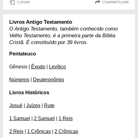
COPIAR
COMPARTILHAR
Livros Antigo Testamento
O Antigo Testamento, também conhecido como
Velho Testamento, é a primeira parte da Bíblia
Cristã. É constituído por 39 livros.
Pentateuco
Gênesis |
Êxodo
|
Levítico
Números
|
Deuteronômio
Livros Históricos
Josué
|
Juízes
|
Rute
1 Samuel
|
2 Samuel
|
1 Reis
2 Reis
|
1 Crônicas
|
2 Crônicas