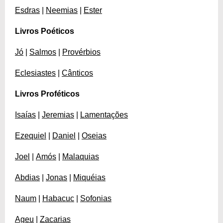
Esdras
|
Neemias
|
Ester
Livros Poéticos
Jó
|
Salmos
|
Provérbios
Eclesiastes
|
Cânticos
Livros Proféticos
Isaías
|
Jeremias
|
Lamentações
Ezequiel
|
Daniel
|
Oseias
Joel
|
Amós
|
Malaquias
Abdias
|
Jonas
|
Miquéias
Naum
|
Habacuc
|
Sofonias
Ageu
|
Zacarias