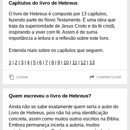
Capítulos do livro de Hebreus
O livro de Hebreus é composto por 13 capítulos,
fazendo parte do Novo Testamento. É uma obra que
trata da superioridade de Jesus Cristo e da fé cristã,
inspirando a viver com fé. Assim é de suma
importância a leitura e a reflexão sobre este livro.
Entenda mais sobre os capítulos que seguem.
1
|
2
|
3
|
4
|
5
|
6
|
7
|
8
|
9
|
10
|
11
|
12
|
13
COPIAR
COMPARTILHAR
Quem escreveu o livro de Hebreus?
Ainda não se sabe exatamente quem seria o autor do
Livro de Hebreus, pois não há uma identificação
concreta, assim como muitos outros escritos na Bíblia.
Embora permaneça incerta a autoria, muitos