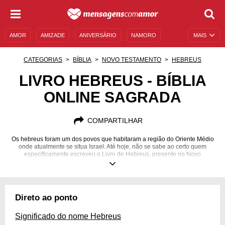
AMOR
AMIZADE
ANIVERSÁRIO
NAMORO
MAIS
SENTIMENTOS
LEGENDAS
DATAS ESPECIAIS
CATEGORIAS
BÍBLIA
NOVO TESTAMENTO
HEBREUS
UNIVERSO FEMININO
AUTOAJUDA
DESCULPAS
LIVRO HEBREUS - BÍBLIA
ONLINE SAGRADA
MENSAGENS E FRASES
MENSAGENS DE ANIVERSÁRIO
ENTRETENIMENTO
FAMOSOS
BÍBLIA
COMPARTILHAR
Os hebreus foram um dos povos que habitaram a região do Oriente Médio
onde atualmente se situa Israel. Até hoje, não se sabe ao certo quem
especificamente escreveu o Livro de Hebreus, presente no Novo
Testamento da Bíblia. Mas uma coisa é certa: se você quiser entender a
grandiosidade de Jesus Cristo e reforçar a sua fé por meio dos
ensinamentos do Salvador, esse é o livro perfeito. Além de muitos
aprendizados, a obra traz reflexões importantes sobre a história cristã.
Saiba mais sobre esses assuntos no Livro de Hebreus!
Direto ao ponto
Significado do nome Hebreus