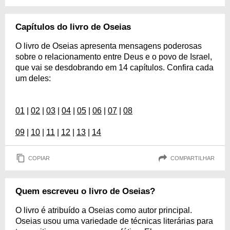
Capítulos do livro de Oseias
O livro de Oseias apresenta mensagens poderosas
sobre o relacionamento entre Deus e o povo de Israel,
que vai se desdobrando em 14 capítulos. Confira cada
um deles:
01
|
02
|
03
|
04
|
05
|
06
|
07
|
08
09
|
10
|
11
|
12
|
13
|
14
COPIAR
COMPARTILHAR
Quem escreveu o livro de Oseias?
O livro é atribuído a Oseias como autor principal.
Oseias usou uma variedade de técnicas literárias para