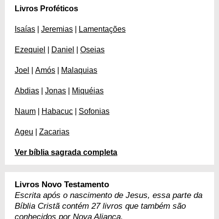
Livros Proféticos
Isaías
|
Jeremias
|
Lamentações
Ezequiel
|
Daniel
|
Oseias
Joel
|
Amós
|
Malaquias
Abdias
|
Jonas
|
Miquéias
Naum
|
Habacuc
|
Sofonias
Ageu
|
Zacarias
Ver bíblia sagrada completa
Livros Novo Testamento
Escrita após o nascimento de Jesus, essa parte da
Bíblia Cristã contém 27 livros que também são
conhecidos por Nova Aliança.