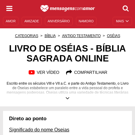
AMOR
AMIZADE
ANIVERSÁRIO
NAMORO
MAIS
SENTIMENTOS
LEGENDAS
DATAS ESPECIAIS
CATEGORIAS
BÍBLIA
ANTIGO TESTAMENTO
OSÉIAS
UNIVERSO FEMININO
AUTOAJUDA
DESCULPAS
LIVRO DE OSÉIAS - BÍBLIA
SAGRADA ONLINE
MENSAGENS E FRASES
MENSAGENS DE ANIVERSÁRIO
ENTRETENIMENTO
FAMOSOS
BÍBLIA
VER VÍDEO
COMPARTILHAR
Escrito entre os séculos VIII e VII a.C. e parte do Antigo Testamento, o Livro
de Oseias estabelece um paralelo entre a vida pessoal do profeta e
mensagens poderosas. Oseias utiliza uma variedade de técnicas literárias
para transmitir palavras proféticas, empregando metáforas, alegorias e
imagens vívidas para ilustrar a relação entre o Altíssimo e o povo de Israel.
O Livro de Oseias contém uma mistura de oráculos de julgamento e
promessas de restauração, destacando a fidelidade de Deus, mesmo
diante da infidelidade de seu povo. Conheça a história de Oseias e saiba
Direto ao ponto
como ele se tornou mensageiro de Deus.
Significado do nome Oseias