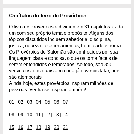
Capítulos do livro de Provérbios
O livro de Provérbios é dividido em 31 capítulos, cada
um com seu próprio tema e propósito. Alguns dos
tópicos discutidos incluem sabedoria, disciplina,
justiça, riqueza, relacionamentos, humildade e honra.
Os Provérbios de Salomão são conhecidos por sua
linguagem clara e concisa, o que os torna fáceis de
serem entendidos e lembrados. Ao todo, são 850
versículos, dos quais a maioria já ouvimos falar, pois
são atemporais.
Ainda hoje, estes provérbios inspiram milhões de
pessoas. Venha se inspirar também!
01
|
02
|
03
|
04
|
05
|
06
|
07
08
|
09
|
10
|
11
|
12
|
13
|
14
15
|
16
|
17
|
18
|
19
|
20
|
21