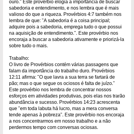
ouro." Este provérbio elogia a importância de buscar
sabedoria e entendimento, e nos lembra que é mais
valioso do que a riqueza. Provérbios 4:7 também nos
lembra de que: "A sabedoria é a coisa principal;
adquire pois a sabedoria, emprega tudo o que possui
na aquisição de entendimento.". Este provérbio nos
encoraja a buscar a sabedoria ativamente e priorizá-la
sobre tudo o mais.
Trabalho:
O livro de Provérbios contém várias passagens que
falam da importância do trabalho duro. Provérbios
12:11 afirma: "O que lavra a sua terra se fartará de
pão; mas o que segue os ociosos é falta de juízo."
Este provérbio nos lembra de concentrar nossos
esforços em atividades produtivas, pois elas nos trarão
abundância e sucesso. Provérbios 14:23 acrescenta
que "em toda labuta há lucro, mas a mera conversa
tende apenas à pobreza". Este provérbio nos encoraja
a nos concentrarmos em nosso trabalho e a não
perdermos tempo com conversas ociosas.