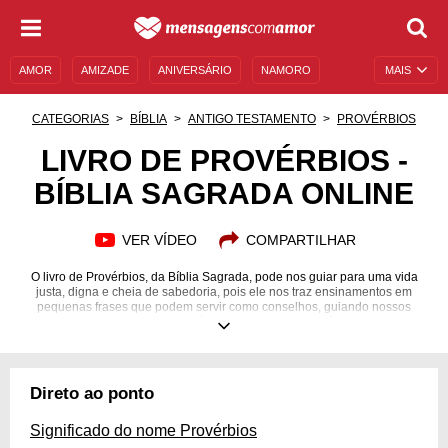
AMOR
AMIZADE
ANIVERSÁRIO
NAMORO
MAIS
SENTIMENTOS
LEGENDAS
DATAS ESPECIAIS
CATEGORIAS
BÍBLIA
ANTIGO TESTAMENTO
PROVÉRBIOS
UNIVERSO FEMININO
AUTOAJUDA
DESCULPAS
LIVRO DE PROVÉRBIOS -
BÍBLIA SAGRADA ONLINE
MENSAGENS E FRASES
MENSAGENS DE ANIVERSÁRIO
ENTRETENIMENTO
FAMOSOS
BÍBLIA
VER VÍDEO
COMPARTILHAR
O livro de Provérbios, da Bíblia Sagrada, pode nos guiar para uma vida
justa, digna e cheia de sabedoria, pois ele nos traz ensinamentos em
pequenas frases que podem servir como conselhos, guiando nossos
pensamentos, nossas motivações e nossas atitudes. Já pensou em se
inspirar com os provérbios de Salomão e de outros autores? Os versículos
envolvem os mais diversos temas, como justiça, relacionamentos,
humildade, entre outros. Saiba que seu dia pode se transformar com
palavras que fazem refletir e agir de forma honrosa. Independentemente
Direto ao ponto
da religião, são conselhos que cabem em todas as crenças e que levam
para uma vida ética.
Significado do nome Provérbios