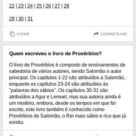
22
|
23
|
24
|
25
|
26
|
27
|
28
29
|
30
|
31
COPIAR
COMPARTILHAR
Quem escreveu o livro de Provérbios?
O livro de Provérbios é composto de ensinamentos de
sabedoria de vários autores, sendo Salomão o autor
principal. Os capítulos 1-22 são atribuídos a Salomão,
enquanto os capítulos 23-24 são atribuídos às
"palavras dos sábios". Os capítulos 30-31 são
atribuídos a Agur e Lemuel, mas sua autoria ainda é
um mistério, embora, desde os tempos em que foi
escrito, este livro também é conhecido como
Provérbios de Salomão, o Rei mais sábio e rico que já
existiu.