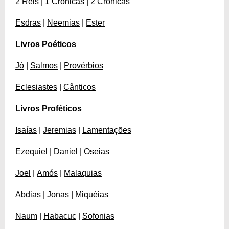
2 Reis
|
1 Crônicas
|
2 Crônicas
Esdras
|
Neemias
|
Ester
Livros Poéticos
Jó
|
Salmos
|
Provérbios
Eclesiastes
|
Cânticos
Livros Proféticos
Isaías
|
Jeremias
|
Lamentações
Ezequiel
|
Daniel
|
Oseias
Joel
|
Amós
|
Malaquias
Abdias
|
Jonas
|
Miquéias
Naum
|
Habacuc
|
Sofonias