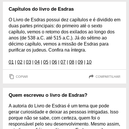
Capítulos do livro de Esdras
O Livro de Esdras possui dez capítulos e é dividido em
duas partes principais: do primeiro até o sexto
capítulo, vemos o retorno dos exilados ao longo dos
anos (de 538 a.C. até 515 a.C.). Já do sétimo ao
décimo capítulo, vemos a missão de Esdras para
purificar os judeus. Confira na íntegra.
01
|
02
|
03
|
04
|
05
|
06
|
07
|
08
|
09
|
10
COPIAR
COMPARTILHAR
Quem escreveu o livro de Esdras?
A autoria do Livro de Esdras é um tema que pode
gerar curiosidade e deixar as pessoas intrigadas. Isso
porque não se sabe, com certeza, quem foi o
responsável pelo seu desenvolvimento. Mesmo assim,