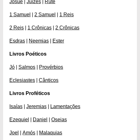
Josué
|
Juízes
|
Rute
1 Samuel
|
2 Samuel
|
1 Reis
2 Reis
|
1 Crônicas
|
2 Crônicas
Esdras
|
Neemias
|
Ester
Livros Poéticos
Jó
|
Salmos
|
Provérbios
Eclesiastes
|
Cânticos
Livros Proféticos
Isaías
|
Jeremias
|
Lamentações
Ezequiel
|
Daniel
|
Oseias
Joel
|
Amós
|
Malaquias