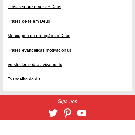
Frases sobre amor de Deus
Frases de fé em Deus
Mensagem de proteção de Deus
Frases evangélicas motivacionais
Versículos sobre avivamento
Evangelho do dia
Siga-nos
32428
2026 © 9 Giga
CONTATO
/
ANUNCIE
Banco de imagens por
Depositphotos