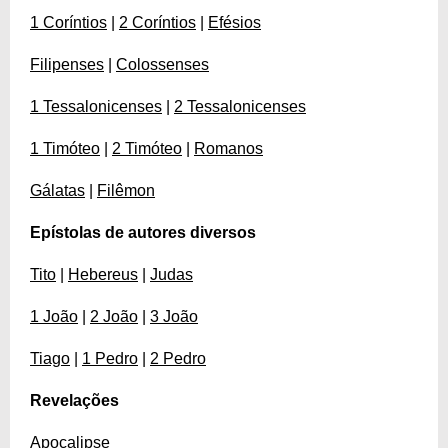
1 Coríntios
|
2 Coríntios
|
Efésios
Filipenses
|
Colossenses
1 Tessalonicenses
|
2 Tessalonicenses
1 Timóteo
|
2 Timóteo
|
Romanos
Gálatas
|
Filêmon
Epístolas de autores diversos
Tito
|
Hebereus
|
Judas
1 João
|
2 João
|
3 João
Tiago
|
1 Pedro
|
2 Pedro
Revelações
Apocalipse