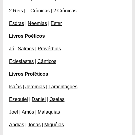
2 Reis
|
1 Crônicas
|
2 Crônicas
Esdras
|
Neemias
|
Ester
Livros Poéticos
Jó
|
Salmos
|
Provérbios
Eclesiastes
|
Cânticos
Livros Proféticos
Isaías
|
Jeremias
|
Lamentações
Ezequiel
|
Daniel
|
Oseias
Joel
|
Amós
|
Malaquias
Abdias
|
Jonas
|
Miquéias