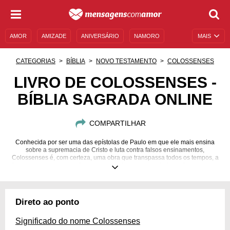
AMOR
AMIZADE
ANIVERSÁRIO
NAMORO
MAIS
SENTIMENTOS
LEGENDAS
DATAS ESPECIAIS
CATEGORIAS
BÍBLIA
NOVO TESTAMENTO
COLOSSENSES
UNIVERSO FEMININO
AUTOAJUDA
DESCULPAS
LIVRO DE COLOSSENSES -
BÍBLIA SAGRADA ONLINE
MENSAGENS E FRASES
MENSAGENS DE ANIVERSÁRIO
ENTRETENIMENTO
FAMOSOS
BÍBLIA
COMPARTILHAR
Conhecida por ser uma das epístolas de Paulo em que ele mais ensina
sobre a supremacia de Cristo e luta contra falsos ensinamentos,
Colossenses é, com certeza, uma obra que transpassa todos os tempos, a
fim de trazer o real significado de reconhecer a divindade de Jesus, andar
em seu caminho e seguir os seus passos. Aproxime-se desses ensinos
conferindo os principais versículos, livros inspirados nessa epístola,
curiosidades, o resumo completo para facilitar seu entendimento e muito
mais!
Direto ao ponto
Significado do nome Colossenses