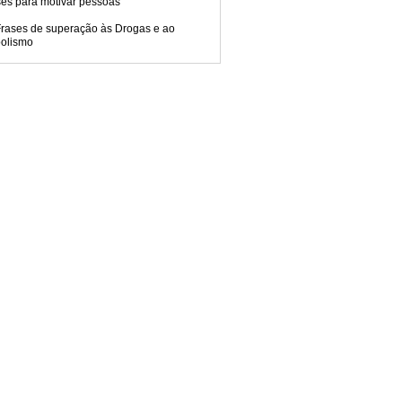
ses para motivar pessoas
Frases de superação às Drogas e ao
oolismo