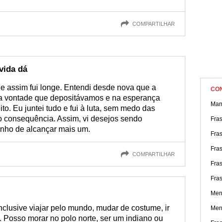
COMPARTILHAR
vida dá
e assim fui longe. Entendi desde nova que a
CO
na vontade que depositávamos e na esperança
Man
o. Eu juntei tudo e fui à luta, sem medo das
 consequência. Assim, vi desejos sendo
Fras
inho de alcançar mais um.
Fra
Fras
COMPARTILHAR
Fra
Fra
Men
inclusive viajar pelo mundo, mudar de costume, ir
Men
a. Posso morar no polo norte, ser um indiano ou