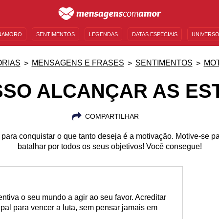
NAMORO
SENTIMENTOS
LEGENDAS
DATAS ESPECIAIS
UNIVERSO
MENSAGENS DE ANIVERSÁRIO
ENTRETENIMENTO
FAMOSOS
BÍBLIA
RIAS
MENSAGENS E FRASES
SENTIMENTOS
MO
SSO ALCANÇAR AS ES
COMPARTILHAR
para conquistar o que tanto deseja é a motivação. Motive-se pa
batalhar por todos os seus objetivos! Você consegue!
ntiva o seu mundo a agir ao seu favor. Acreditar
pal para vencer a luta, sem pensar jamais em