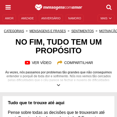
AMOR
AMIZADE
ANIVERSÁRIO
NAMORO
MAIS
SENTIMENTOS
LEGENDAS
DATAS ESPECIAIS
CATEGORIAS
MENSAGENS E FRASES
SENTIMENTOS
MOTIVAÇÃ
UNIVERSO FEMININO
AUTOAJUDA
DESCULPAS
NO FIM, TUDO TEM UM
PROPÓSITO
MENSAGENS E FRASES
MENSAGENS DE ANIVERSÁRIO
ENTRETENIMENTO
FAMOSOS
BÍBLIA
VER VÍDEO
COMPARTILHAR
Às vezes, nós passamos por problemas tão grandes que não conseguimos
entender o porquê de toda dor e sofrimento. Nós nos vemos tão cercados
pelas dificuldades que o céu parece se fechar e nuvens de dificuldades
passam a habitar sobre nós, dando a impressão de que o Sol nunca sairá
novamente. No entanto, com coragem e esperança, todas as barreiras da
vida podem ser superadas, e é fundamental aprendermos com cada uma
delas para que possamos evoluir e ficar mais fortes para os próximos
desafios. Por isso confira mensagens sobre o propósito das provações da
Tudo que te trouxe até aqui
nossa vida e acalme seu coração, pois tudo dará certo no fim.
Pense sobre todas as decisões que te trouxeram até