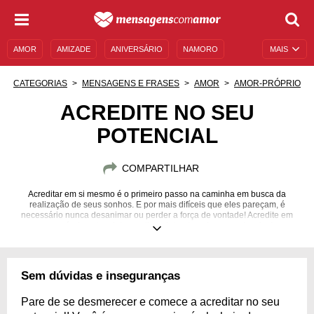
AMOR
AMIZADE
ANIVERSÁRIO
NAMORO
MAIS
SENTIMENTOS
LEGENDAS
DATAS ESPECIAIS
CATEGORIAS
MENSAGENS E FRASES
AMOR
AMOR-PRÓPRIO
UNIVERSO FEMININO
AUTOAJUDA
DESCULPAS
ACREDITE NO SEU
POTENCIAL
MENSAGENS E FRASES
MENSAGENS DE ANIVERSÁRIO
ENTRETENIMENTO
FAMOSOS
BÍBLIA
COMPARTILHAR
Acreditar em si mesmo é o primeiro passo na caminha em busca da
realização de seus sonhos. E por mais difíceis que eles pareçam, é
necessário nunca desanimar ou perder a força de vontade! Acredite em
seu próprio potencial e continue lutando pelos seus desejos!
Sem dúvidas e inseguranças
Pare de se desmerecer e comece a acreditar no seu