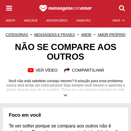
AMOR
AMIZADE
ANIVERSÁRIO
NAMORO
MAIS
SENTIMENTOS
LEGENDAS
DATAS ESPECIAIS
CATEGORIAS
MENSAGENS E FRASES
AMOR
AMOR-PRÓPRIO
UNIVERSO FEMININO
AUTOAJUDA
DESCULPAS
NÃO SE COMPARE AOS
OUTROS
MENSAGENS E FRASES
MENSAGENS DE ANIVERSÁRIO
ENTRETENIMENTO
FAMOSOS
BÍBLIA
VER VÍDEO
COMPARTILHAR
Você não está satisfeito consigo mesmo? A solução para esse problema
nunca será tentar ser outra pessoa! Seja sempre você mesmo e aprenda a
gostar daquilo que vê no espelho. Torne-se o seu próprio exemplo de vida
e seja aquilo que te faz feliz.
Foco em você
Te ver sofrer porque se compara aos outros não é