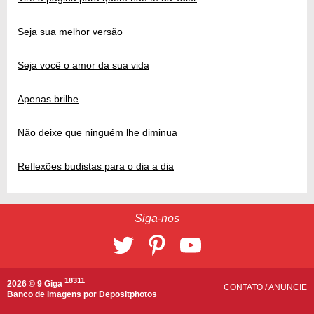
Seja sua melhor versão
Seja você o amor da sua vida
Apenas brilhe
Não deixe que ninguém lhe diminua
Reflexões budistas para o dia a dia
Siga-nos
18311
2026 © 9 Giga
CONTATO
/
ANUNCIE
Banco de imagens por
Depositphotos