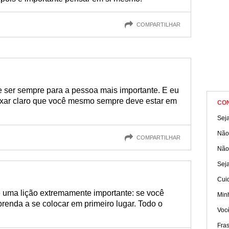
COMPARTILHAR
e ser sempre para a pessoa mais importante. E eu
ixar claro que você mesmo sempre deve estar em
CO
Sej
Não
COMPARTILHAR
Não
Seja
Cuid
a e uma lição extremamente importante: se você
Min
aprenda a se colocar em primeiro lugar. Todo o
Voc
Fra