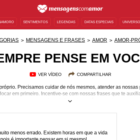
NAMORO
SENTIMENTOS
LEGENDAS
DATAS ESPECIAIS
UNIVERSO
MENSAGENS DE ANIVERSÁRIO
ENTRETENIMENTO
FAMOSOS
BÍBLIA
GORIAS
MENSAGENS E FRASES
AMOR
AMOR-PR
EMPRE PENSE EM VOC
VER VÍDEO
COMPARTILHAR
próprio. Precisamos cuidar de nós mesmos, atender as nossas 
locar em primeiro. Incentive-se com nossas frases que te auxilia
quem realmente importa: você mesmo!
muito menos errado. Existem horas em que a vida
pois é importante pensar em si mesmo!