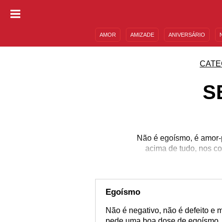
AMOR
AMIZADE
ANIVERSÁRIO
DESCULPAS
MENSAGENS E FRASES
CATE
S
Não é egoísmo, é amor-
acima de tudo, nos co
Egoísmo
Não é negativo, não é defeito e 
pede uma boa dose de egoísmo, 