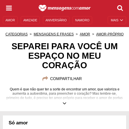
AMOR
AMIZADE
ANIVERSÁRIO
NAMORO
MAIS
SENTIMENTOS
LEGENDAS
DATAS ESPECIAIS
CATEGORIAS
MENSAGENS E FRASES
AMOR
AMOR-PRÓPRIO
UNIVERSO FEMININO
AUTOAJUDA
DESCULPAS
SEPAREI PARA VOCÊ UM
ESPAÇO NO MEU
MENSAGENS E FRASES
MENSAGENS DE ANIVERSÁRIO
CORAÇÃO
ENTRETENIMENTO
FAMOSOS
BÍBLIA
COMPARTILHAR
Quem é que não quer ter a sorte de encontrar um amor, que valoriza e
aumenta a autoestima, para preencher o coração? Mas lembre-se,
primeiro de tudo, é preciso ter amor-próprio para receber o amor de portas
abertas. Inspire-se1
Só amor