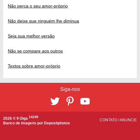
Não perca o seu amor-próprio
Não deixe que ninguém lhe diminua
Seja sua melhor versão
Não se compare aos outros
Textos sobre amor-próprio
Siga-nos
14249
2026 © 9 Giga
CONTATO
/
ANUNCIE
Banco de imagens por
Depositphotos