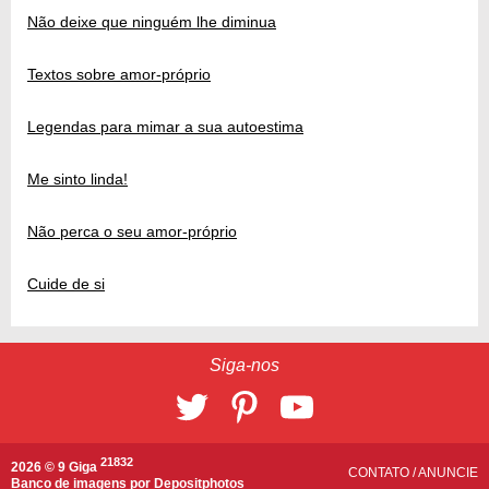
Não deixe que ninguém lhe diminua
Textos sobre amor-próprio
Legendas para mimar a sua autoestima
Me sinto linda!
Não perca o seu amor-próprio
Cuide de si
Siga-nos
21832
2026 © 9 Giga
CONTATO
/
ANUNCIE
Banco de imagens por
Depositphotos