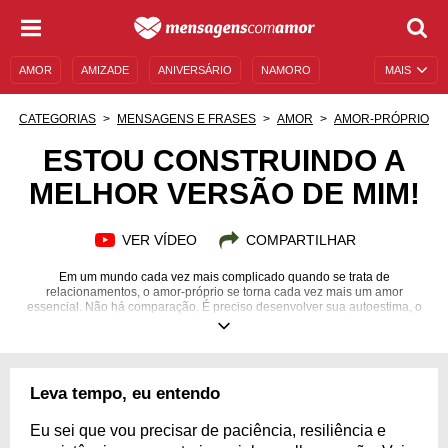
AMOR
AMIZADE
ANIVERSÁRIO
NAMORO
MAIS
SENTIMENTOS
LEGENDAS
DATAS ESPECIAIS
CATEGORIAS
MENSAGENS E FRASES
AMOR
AMOR-PRÓPRIO
UNIVERSO FEMININO
AUTOAJUDA
DESCULPAS
ESTOU CONSTRUINDO A
MELHOR VERSÃO DE MIM!
MENSAGENS E FRASES
MENSAGENS DE ANIVERSÁRIO
ENTRETENIMENTO
FAMOSOS
BÍBLIA
VER VÍDEO
COMPARTILHAR
Em um mundo cada vez mais complicado quando se trata de
relacionamentos, o amor-próprio se torna cada vez mais um amor
essencial. Não há comparação. É preciso desenvolver sua autoestima, o
carinho que você tem com você mesmo e entender que você vem sempre
em primeiro lugar. Se ame!
Leva tempo, eu entendo
Eu sei que vou precisar de paciência, resiliência e