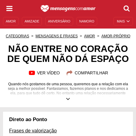
AMOR
AMIZADE
ANIVERSÁRIO
NAMORO
MAIS
SENTIMENTOS
LEGENDAS
DATAS ESPECIAIS
CATEGORIAS
MENSAGENS E FRASES
AMOR
AMOR-PRÓPRIO
UNIVERSO FEMININO
AUTOAJUDA
DESCULPAS
NÃO ENTRE NO CORAÇÃO
DE QUEM NÃO DÁ ESPAÇO
MENSAGENS E FRASES
MENSAGENS DE ANIVERSÁRIO
ENTRETENIMENTO
FAMOSOS
BÍBLIA
VER VÍDEO
COMPARTILHAR
Quando nós gostamos de uma pessoa, queremos que a relação com ela
seja a melhor possível. Fantasiamos, fazemos planos e nos dedicamos a
ela, para que tudo dê certo. No entanto uma relação necessariamente
depende de, no mínimo, duas pessoas para acontecer. Se não houver
entrega, desejo, reciprocidade, transparência, sinceridade, amizade,
carinho e amor, dificilmente você se sentirá bem ao se doar tanto. Então
não entre no coração de quem não dá espaço. Para pensar de forma mais
aprofundada sobre essa questão, confira o conteúdo que preparamos.
Direto ao Ponto
Descubra como valorizar quem realmente se importa com você!
Frases de valorização