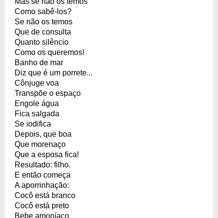
Mas se não os temos
Como sabê-los?
Se não os temos
Que de consulta
Quanto silêncio
Como os queremos!
Banho de mar
Diz que é um porrete...
Cônjuge voa
Transpõe o espaço
Engole água
Fica salgada
Se iodifica
Depois, que boa
Que morenaço
Que a esposa fica!
Resultado: filho.
E então começa
A aporrinhação:
Cocô está branco
Cocô está preto
Bebe amoníaco