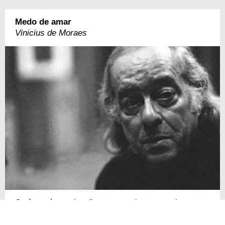
Medo de amar
Vinicius de Moraes
O céu está parado, não conta nenhum segredo
A estrada está parada, não leva a nenhum lugar
A areia do tempo escorre de entre meus dedos