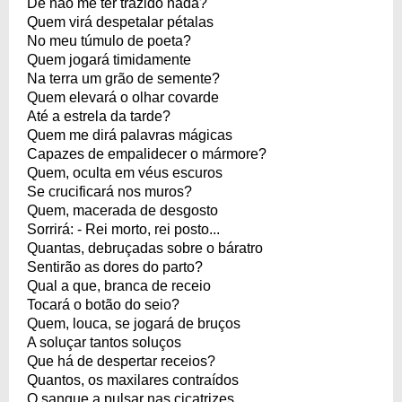
De não me ter trazido nada?
Quem virá despetalar pétalas
No meu túmulo de poeta?
Quem jogará timidamente
Na terra um grão de semente?
Quem elevará o olhar covarde
Até a estrela da tarde?
Quem me dirá palavras mágicas
Capazes de empalidecer o mármore?
Quem, oculta em véus escuros
Se crucificará nos muros?
Quem, macerada de desgosto
Sorrirá: - Rei morto, rei posto...
Quantas, debruçadas sobre o báratro
Sentirão as dores do parto?
Qual a que, branca de receio
Tocará o botão do seio?
Quem, louca, se jogará de bruços
A soluçar tantos soluços
Que há de despertar receios?
Quantos, os maxilares contraídos
O sangue a pulsar nas cicatrizes