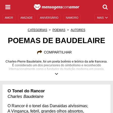
AMOR
AMIZADE
ANIVERSÁRIO
NAMORO
MAIS
SENTIMENTOS
LEGENDAS
DATAS ESPECIAIS
CATEGORIAS
POEMAS
AUTORES
UNIVERSO FEMININO
AUTOAJUDA
DESCULPAS
POEMAS DE BAUDELAIRE
MENSAGENS E FRASES
MENSAGENS DE ANIVERSÁRIO
COMPARTILHAR
ENTRETENIMENTO
FAMOSOS
BÍBLIA
Charles-Pierre Baudelaire, foi um poeta boêmio e teórico da arte francesa.
É considerado um dos precursores do simbolismo e reconhecido
internacionalmente como o fundador da tradição moderna em poesia.
Saiba mais sobre esse renomado poeta!
09/04/1821
31/08/1867
O Tonel do Rancor
Charles Baudelaire
O Rancor é o tonel das Danaidas alvíssimas;
A Vingança, febril, grandes olhos absortos,