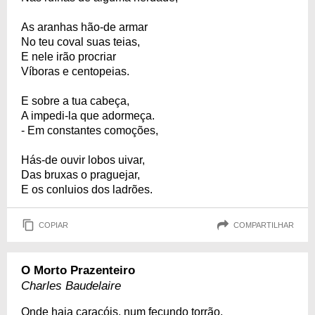
As aranhas hão-de armar
No teu coval suas teias,
E nele irão procriar
Víboras e centopeias.
E sobre a tua cabeça,
A impedi-la que adormeça.
- Em constantes comoções,
Hás-de ouvir lobos uivar,
Das bruxas o praguejar,
E os conluios dos ladrões.
COPIAR
COMPARTILHAR
O Morto Prazenteiro
Charles Baudelaire
Onde haja caracóis, num fecundo torrão,