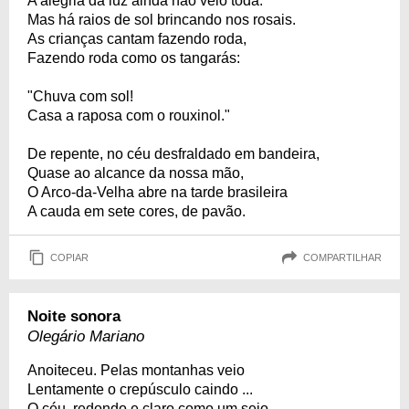
A alegria da luz ainda não veio toda.
Mas há raios de sol brincando nos rosais.
As crianças cantam fazendo roda,
Fazendo roda como os tangarás:
"Chuva com sol!
Casa a raposa com o rouxinol."
De repente, no céu desfraldado em bandeira,
Quase ao alcance da nossa mão,
O Arco-da-Velha abre na tarde brasileira
A cauda em sete cores, de pavão.
COPIAR
COMPARTILHAR
Noite sonora
Olegário Mariano
Anoiteceu. Pelas montanhas veio
Lentamente o crepúsculo caindo ...
O céu, redondo e claro como um seio,