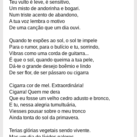
Teu vulto é leve, é sensitivo,
Um misto de andorinha e bogari.
Num triste acento de abandono,
A tua voz lembra o motivo
De uma canção que um dia ouvi.
Quando te expões ao sol, o sol te impele
Para o rumor, para o bulício e tu, sorrindo,
Vibras como uma corda de guitarra...
É que o sol, quando queima a tua pele,
Dá-te o grande desejo boêmio e lindo
De ser flor, de ser pássaro ou cigarra
Cigarra cor de mel. Extraordinária!
Cigarra! Quem me dera
Que eu fosse um velho cedro adusto e bronco,
E tu, nessa alegria tumultuária,
Viesses pousar sobre o meu tronco
Ainda tonta do sol da primavera.
Terias glórias vegetais sendo vivente.
Mas um dia de lívidos palores,