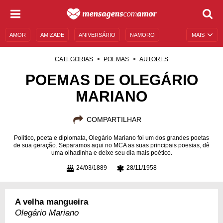
AMOR
AMIZADE
ANIVERSÁRIO
NAMORO
MAIS
SENTIMENTOS
LEGENDAS
DATAS ESPECIAIS
CATEGORIAS
POEMAS
AUTORES
UNIVERSO FEMININO
AUTOAJUDA
DESCULPAS
POEMAS DE OLEGÁRIO
MARIANO
MENSAGENS E FRASES
MENSAGENS DE ANIVERSÁRIO
ENTRETENIMENTO
FAMOSOS
BÍBLIA
COMPARTILHAR
Político, poeta e diplomata, Olegário Mariano foi um dos grandes poetas
de sua geração. Separamos aqui no MCA as suas principais poesias, dê
uma olhadinha e deixe seu dia mais poético.
24/03/1889
28/11/1958
A velha mangueira
Olegário Mariano