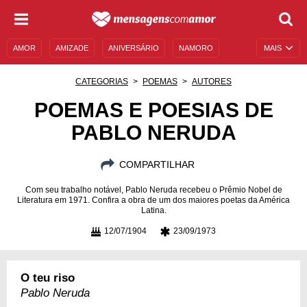
AMOR
AMIZADE
ANIVERSÁRIO
NAMORO
MAIS
SENTIMENTOS
LEGENDAS
DATAS ESPECIAIS
CATEGORIAS
POEMAS
AUTORES
UNIVERSO FEMININO
AUTOAJUDA
DESCULPAS
POEMAS E POESIAS DE
PABLO NERUDA
MENSAGENS E FRASES
MENSAGENS DE ANIVERSÁRIO
ENTRETENIMENTO
FAMOSOS
BÍBLIA
COMPARTILHAR
Com seu trabalho notável, Pablo Neruda recebeu o Prêmio Nobel de
Literatura em 1971. Confira a obra de um dos maiores poetas da América
Latina.
12/07/1904
23/09/1973
O teu riso
Pablo Neruda