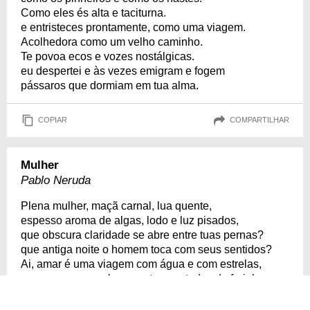
Como eles és alta e taciturna.
e entristeces prontamente, como uma viagem.
Acolhedora como um velho caminho.
Te povoa ecos e vozes nostálgicas.
eu despertei e às vezes emigram e fogem
pássaros que dormiam em tua alma.
COPIAR
COMPARTILHAR
Mulher
Pablo Neruda
Plena mulher, maçã carnal, lua quente,
espesso aroma de algas, lodo e luz pisados,
que obscura claridade se abre entre tuas pernas?
que antiga noite o homem toca com seus sentidos?
Ai, amar é uma viagem com água e com estrelas,
com ar opresso e bruscas tempestades de farinha:
amar é um combate de relâmpagos e dois corpos
por um só mel derrotados.