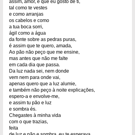
assim, amor, é que eu gosto de ti,
tal como te vestes
e como arranjas
os cabelos e como
a tua boca sorri,
ágil como a água
da fonte sobre as pedras puras,
é assim que te quero, amada,
Ao pão não peço que me ensine,
mas antes que não me falte
em cada dia que passa.
Da luz nada sei, nem donde
vem nem para onde vai,
apenas quero que a luz alumie,
e também não peço à noite explicações,
espero-a e envolve-me,
e assim tu pão e luz
e sombra és.
Chegastes à minha vida
com o que trazias,
feita
de luz e pão e sombra, eu te esperava,