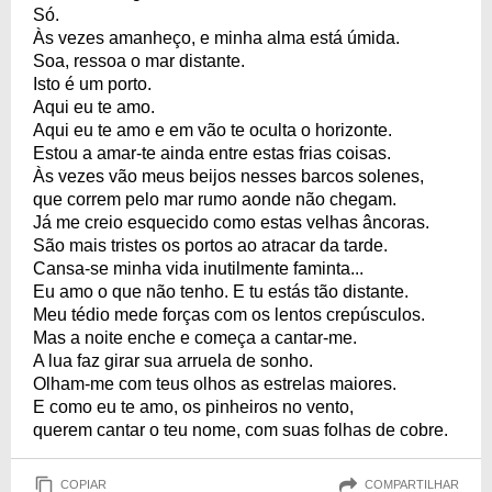
Só.
Às vezes amanheço, e minha alma está úmida.
Soa, ressoa o mar distante.
Isto é um porto.
Aqui eu te amo.
Aqui eu te amo e em vão te oculta o horizonte.
Estou a amar-te ainda entre estas frias coisas.
Às vezes vão meus beijos nesses barcos solenes,
que correm pelo mar rumo aonde não chegam.
Já me creio esquecido como estas velhas âncoras.
São mais tristes os portos ao atracar da tarde.
Cansa-se minha vida inutilmente faminta...
Eu amo o que não tenho. E tu estás tão distante.
Meu tédio mede forças com os lentos crepúsculos.
Mas a noite enche e começa a cantar-me.
A lua faz girar sua arruela de sonho.
Olham-me com teus olhos as estrelas maiores.
E como eu te amo, os pinheiros no vento,
querem cantar o teu nome, com suas folhas de cobre.
COPIAR
COMPARTILHAR