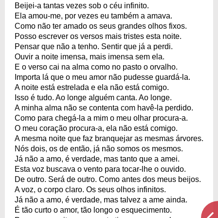
Beijei-a tantas vezes sob o céu infinito.
Ela amou-me, por vezes eu também a amava.
Como não ter amado os seus grandes olhos fixos.
Posso escrever os versos mais tristes esta noite.
Pensar que não a tenho. Sentir que já a perdi.
Ouvir a noite imensa, mais imensa sem ela.
E o verso cai na alma como no pasto o orvalho.
Importa lá que o meu amor não pudesse guardá-la.
A noite está estrelada e ela não está comigo.
Isso é tudo. Ao longe alguém canta. Ao longe.
A minha alma não se contenta com havê-la perdido.
Como para chegá-la a mim o meu olhar procura-a.
O meu coração procura-a, ela não está comigo.
A mesma noite que faz branquejar as mesmas árvores.
Nós dois, os de então, já não somos os mesmos.
Já não a amo, é verdade, mas tanto que a amei.
Esta voz buscava o vento para tocar-lhe o ouvido.
De outro. Será de outro. Como antes dos meus beijos.
A voz, o corpo claro. Os seus olhos infinitos.
Já não a amo, é verdade, mas talvez a ame ainda.
É tão curto o amor, tão longo o esquecimento.