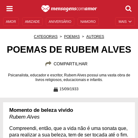
AMOR
AMIZADE
ANIVERSÁRIO
NAMORO
MAIS
SENTIMENTOS
LEGENDAS
DATAS ESPECIAIS
CATEGORIAS
POEMAS
AUTORES
UNIVERSO FEMININO
AUTOAJUDA
DESCULPAS
POEMAS DE RUBEM ALVES
MENSAGENS E FRASES
MENSAGENS DE ANIVERSÁRIO
COMPARTILHAR
ENTRETENIMENTO
FAMOSOS
BÍBLIA
Psicanalista, educador e escritor, Rubem Alves possui uma vasta obra de
livros religiosos, educacionais e infantis.
15/09/1933
Momento de beleza vivido
Rubem Alves
Compreendi, então, que a vida não é uma sonata que,
para realizar a sua beleza, tem de ser tocada até o fim.