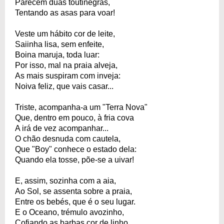
Parecem duas toutinegras,
Tentando as asas para voar!
Veste um hábito cor de leite,
Saiinha lisa, sem enfeite,
Boina maruja, toda luar:
Por isso, mal na praia alveja,
As mais suspiram com inveja:
Noiva feliz, que vais casar...
Triste, acompanha-a um "Terra Nova"
Que, dentro em pouco, à fria cova
A irá de vez acompanhar...
O chão desnuda com cautela,
Que "Boy" conhece o estado dela:
Quando ela tosse, põe-se a uivar!
E, assim, sozinha com a aia,
Ao Sol, se assenta sobre a praia,
Entre os bebés, que é o seu lugar.
E o Oceano, trémulo avozinho,
Cofiando as barbas cor de linho,