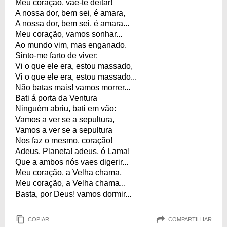
Meu coração, vae-te deitar!
A nossa dor, bem sei, é amara,
A nossa dor, bem sei, é amara...
Meu coração, vamos sonhar...
Ao mundo vim, mas enganado.
Sinto-me farto de viver:
Vi o que ele era, estou massado,
Vi o que ele era, estou massado...
Não batas mais! vamos morrer...
Bati á porta da Ventura
Ninguém abriu, bati em vão:
Vamos a ver se a sepultura,
Vamos a ver se a sepultura
Nos faz o mesmo, coração!
Adeus, Planeta! adeus, ó Lama!
Que a ambos nós vaes digerir...
Meu coração, a Velha chama,
Meu coração, a Velha chama...
Basta, por Deus! vamos dormir...
COPIAR
COMPARTILHAR