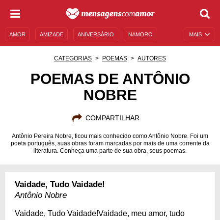
AMOR
AMIZADE
ANIVERSÁRIO
NAMORO
MAIS
SENTIMENTOS
LEGENDAS
DATAS ESPECIAIS
CATEGORIAS
POEMAS
AUTORES
UNIVERSO FEMININO
AUTOAJUDA
DESCULPAS
POEMAS DE ANTÔNIO
NOBRE
MENSAGENS E FRASES
MENSAGENS DE ANIVERSÁRIO
ENTRETENIMENTO
FAMOSOS
BÍBLIA
COMPARTILHAR
Antônio Pereira Nobre, ficou mais conhecido como Antônio Nobre. Foi um
poeta português, suas obras foram marcadas por mais de uma corrente da
literatura. Conheça uma parte de sua obra, seus poemas.
Vaidade, Tudo Vaidade!
Antônio Nobre
Vaidade, Tudo Vaidade!Vaidade, meu amor, tudo