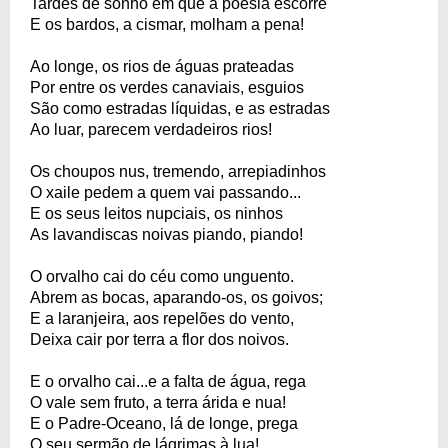
Tardes de sonho em que a poesia escorre
E os bardos, a cismar, molham a pena!
Ao longe, os rios de águas prateadas
Por entre os verdes canaviais, esguios
São como estradas líquidas, e as estradas
Ao luar, parecem verdadeiros rios!
Os choupos nus, tremendo, arrepiadinhos
O xaile pedem a quem vai passando...
E os seus leitos nupciais, os ninhos
As lavandiscas noivas piando, piando!
O orvalho cai do céu como unguento.
Abrem as bocas, aparando-os, os goivos;
E a laranjeira, aos repelões do vento,
Deixa cair por terra a flor dos noivos.
E o orvalho cai...e a falta de água, rega
O vale sem fruto, a terra árida e nua!
E o Padre-Oceano, lá de longe, prega
O seu sermão de lágrimas à lua!