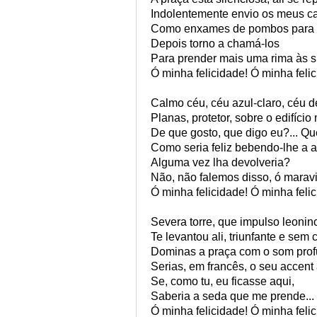
Indolentemente envio os meus ca
Como enxames de pombos para 
Depois torno a chamá-los
Para prender mais uma rima às 
Ó minha felicidade! Ó minha feli
Calmo céu, céu azul-claro, céu d
Planas, protetor, sobre o edifício 
De que gosto, que digo eu?... Que
Como seria feliz bebendo-lhe a 
Alguma vez lha devolveria?
Não, não falemos disso, ó maravi
Ó minha felicidade! Ó minha feli
Severa torre, que impulso leonin
Te levantou ali, triunfante e sem 
Dominas a praça com o som profu
Serias, em francês, o seu accent 
Se, como tu, eu ficasse aqui,
Saberia a seda que me prende...
Ó minha felicidade! Ó minha feli