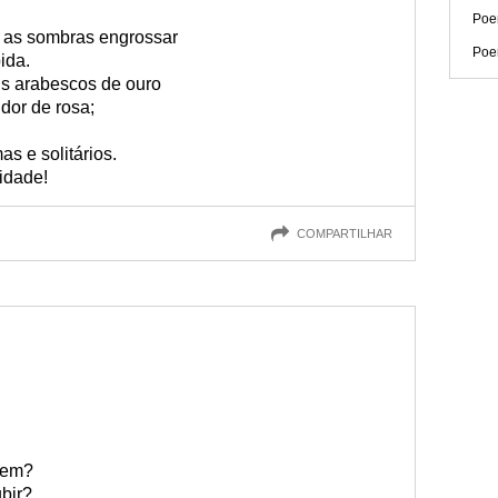
Poe
o as sombras engrossar
Poe
ida.
eus arabescos de ouro
dor de rosa;
as e solitários.
cidade!
COMPARTILHAR
xem?
bir?