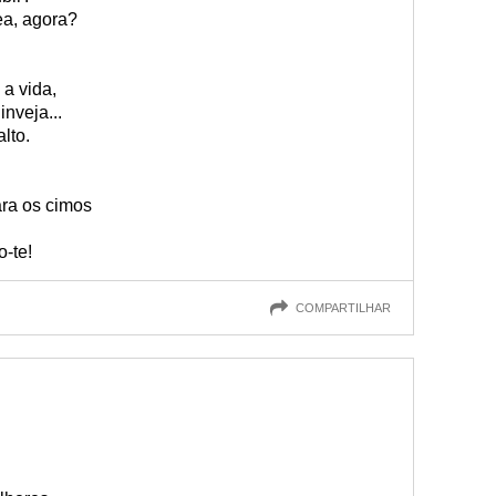
ea, agora?
 a vida,
nveja...
lto.
ra os cimos
o-te!
COMPARTILHAR