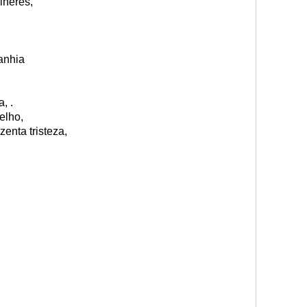
lheres,
anhia
, .
elho,
enta tristeza,
,