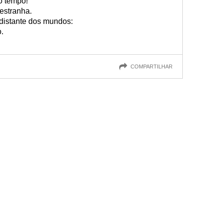
o tempo!
estranha.
 distante dos mundos:
.
COMPARTILHAR