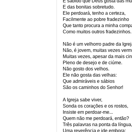
É sabido que Deus gosta das mu
E das bonitas sobretudo.
Ele perdoará, tenho a certeza,
Facilmente ao pobre fradezinho
Que tanto procura a minha comp
Como muitos outros fradezinhos.
Não é um velhorro padre da Igreja
Não, é jovem, muitas vezes verm
Muitas vezes, apesar da mais cinz
Pleno de desejo e de ciúme.
Não gosto dos velhos.
Ele não gosta das velhas:
Que admiráveis e sábios
São os caminhos do Senhor!
A Igreja sabe viver,
Sonda os corações e os rostos,
Insiste em perdoar-me...
Quem não me perdoará, então?
Três palavras na ponta da língua
Uma reverência e ide embora: