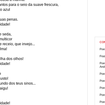
ntos para o seio da suave frescura,
o azul
suas penas.
cidade!
e seda,
multicor
CO
 receio, que invejo...
alma!
Poe
Fras
lha dos olhos!
cidade!
Poe
And
o
Poe
custo!
Poe
ndo dos teus sinos...
aigu!
Poe
Poe
Poe
cidade!