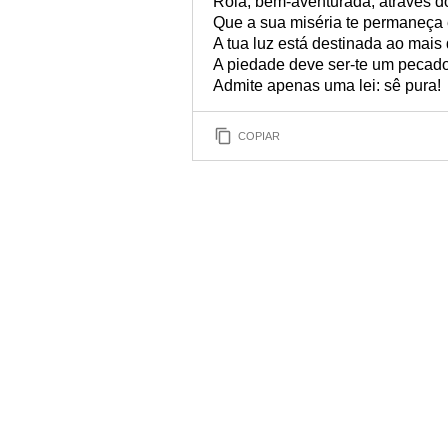
Rola, bem-aventurada, através d
Que a sua miséria te permaneça 
A tua luz está destinada ao mais
A piedade deve ser-te um pecado
Admite apenas uma lei: sê pura!
COPIAR