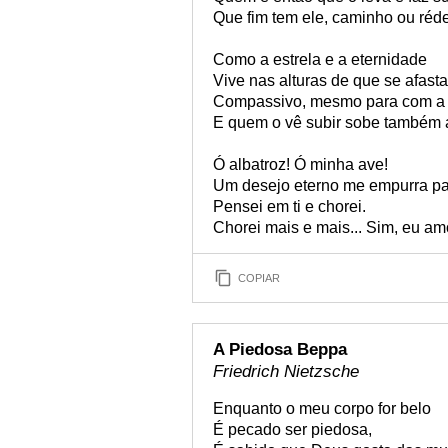
Que fim tem ele, caminho ou réd
Como a estrela e a eternidade
Vive nas alturas de que se afasta
Compassivo, mesmo para com a i
E quem o vê subir sobe também a
Ó albatroz! Ó minha ave!
Um desejo eterno me empurra pa
Pensei em ti e chorei.
Chorei mais e mais... Sim, eu am
COPIAR
A Piedosa Beppa
Friedrich Nietzsche
Enquanto o meu corpo for belo
É pecado ser piedosa,