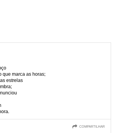
oço
o que marca as horas;
as estrelas
ombra;
anunciou
m
hora.
COMPARTILHAR