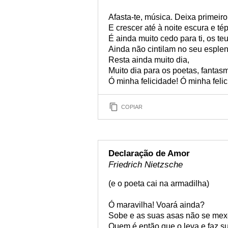
Afasta-te, música. Deixa primeir
E crescer até à noite escura e tép
É ainda muito cedo para ti, os t
Ainda não cintilam no seu esplen
Resta ainda muito dia,
Muito dia para os poetas, fantasm
Ó minha felicidade! Ó minha feli
COPIAR
Declaração de Amor
Friedrich Nietzsche
(e o poeta cai na armadilha)
Ó maravilha! Voará ainda?
Sobe e as suas asas não se me
Quem é então que o leva e faz su