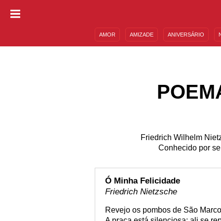
AMOR
AMIZADE
ANIVERSÁRIO
DESCULPAS
MENSAGENS E FRASES
POEMA
Friedrich Wilhelm Nietz
Conhecido por seu
Ó Minha Felicidade
Friedrich Nietzsche
Revejo os pombos de São Marco
A praça está silenciosa; ali se 