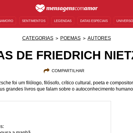
NAMORO
SENTIMENTOS
LEGENDAS
DATAS ESPECIAIS
UNIVERSO
MENSAGENS DE ANIVERSÁRIO
ENTRETENIMENTO
FAMOSOS
BÍBLIA
CATEGORIAS
POEMAS
AUTORES
S DE FRIEDRICH NIE
COMPARTILHAR
sche foi um filólogo, filósofo, crítico cultural, poeta e composit
s grandes livros que falam sobre o autoconhecimento humano!
s:
repousa a manhã.