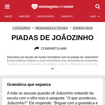
AMOR
AMIZADE
ANIVERSÁRIO
NAMORO
MAIS
SENTIMENTOS
LEGENDAS
DATAS ESPECIAIS
CATEGORIAS
MENSAGENS E FRASES
ENGRAÇADAS
UNIVERSO FEMININO
AUTOAJUDA
DESCULPAS
PIADAS DE JOÃOZINHO
MENSAGENS E FRASES
MENSAGENS DE ANIVERSÁRIO
COMPARTILHAR
ENTRETENIMENTO
FAMOSOS
BÍBLIA
Descubra um mundo de humor irresistível com as piadas de Joãozinho!
Essas histórias hilárias e você encontrará uma variedade de momentos
hilariantes que certamente irão alegrar o seu dia. Prepare-se para uma
verdadeira festa de risos enquanto explora as melhores piadas de
Joãozinho que vão te deixar com um sorriso no rosto por muito tempo!
Gramática que espanca
A mãe se assusta quando vê Joãozinho voltando da
escola com o olho roxo e pergunta: "O que aconteceu,
Joãozinho?" Ele responde: "Briguei com a gramática e