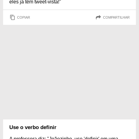
eles já têm tweet-vista!"
COPIAR
COMPARTILHAR
Use o verbo definir
A professora diz: "Joãozinho, use 'definir' em uma