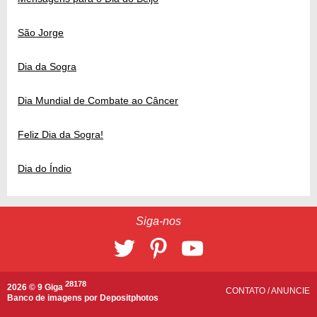
São Jorge
Dia da Sogra
Dia Mundial de Combate ao Câncer
Feliz Dia da Sogra!
Dia do Índio
Siga-nos
28178
2026 © 9 Giga
CONTATO
/
ANUNCIE
Banco de imagens por
Depositphotos