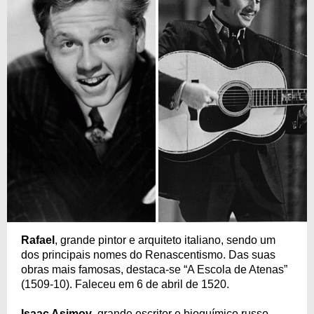
Rafael
, grande pintor e arquiteto italiano, sendo um
dos principais nomes do Renascentismo. Das suas
obras mais famosas, destaca-se “A Escola de Atenas”
(1509-10). Faleceu em 6 de abril de 1520.
Isaac Asimov
, grande escritor e bioquímico russo,