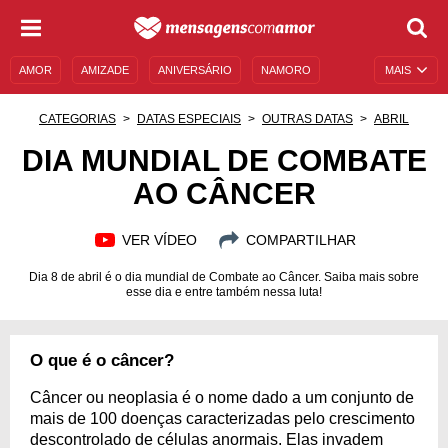
AMOR
AMIZADE
ANIVERSÁRIO
NAMORO
MAIS
SENTIMENTOS
LEGENDAS
DATAS ESPECIAIS
CATEGORIAS
DATAS ESPECIAIS
OUTRAS DATAS
ABRIL
UNIVERSO FEMININO
AUTOAJUDA
DESCULPAS
DIA MUNDIAL DE COMBATE
AO CÂNCER
MENSAGENS E FRASES
MENSAGENS DE ANIVERSÁRIO
ENTRETENIMENTO
FAMOSOS
BÍBLIA
VER VÍDEO
COMPARTILHAR
Dia 8 de abril é o dia mundial de Combate ao Câncer. Saiba mais sobre
esse dia e entre também nessa luta!
O que é o câncer?
Câncer ou neoplasia é o nome dado a um conjunto de
mais de 100 doenças caracterizadas pelo crescimento
descontrolado de células anormais. Elas invadem