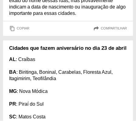
exato do nome dessas ruas, mas provavelmente
indicam a data de nascimento ou inauguração de algo
importante para essas cidades.
COPIAR
COMPARTILHAR
Cidades que fazem aniversário no dia 23 de abril
AL
: Craíbas
BA
: Biritinga, Boninal, Carabelas, Floresta Azul,
Itagimirim, Teofilândia
MG
: Nova Módica
PR
: Piraí do Sul
SC
: Matos Costa
COPIAR
COMPARTILHAR