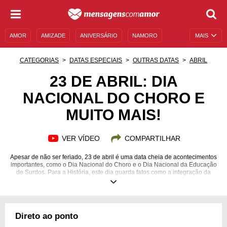
AMOR
AMIZADE
ANIVERSÁRIO
NAMORO
MAIS
SENTIMENTOS
LEGENDAS
DATAS ESPECIAIS
CATEGORIAS
DATAS ESPECIAIS
OUTRAS DATAS
ABRIL
UNIVERSO FEMININO
AUTOAJUDA
DESCULPAS
23 DE ABRIL: DIA
NACIONAL DO CHORO E
MENSAGENS E FRASES
MENSAGENS DE ANIVERSÁRIO
MUITO MAIS!
ENTRETENIMENTO
FAMOSOS
BÍBLIA
VER VÍDEO
COMPARTILHAR
Apesar de não ser feriado, 23 de abril é uma data cheia de acontecimentos
importantes, como o Dia Nacional do Choro e o Dia Nacional da Educação
de Surdos. Para a História, este dia guarda fatos como a integração da
Namíbia na Organização das Nações Unidas e a declaração da lei que
regula o uso na internet no Brasil. Além disso, essa é a data de nascimento
de personalidades como William Shakespeare. Se você conhece mais
alguém que celebra o aniversário em 23/04, venha ler sobre a
personalidade astrológica dessa pessoa e aproveite para enviar
Direto ao ponto
mensagens personalizadas de parabéns. Esses conteúdos e muito mais
você encontra na nossa página completa sobre a data, confira!