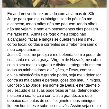
Eu andarei vestido e armado com as armas de São
Jorge para que meus inimigos, tendo pés não me
alcancem, tendo mãos não me peguem, tendo olhos
não me vejam, e nem em pensamentos eles possam
me fazer mal. Armas de fogo o meu corpo não
alcançarão, facas e lanças se quebrem sem o meu
corpo tocar, cordas e correntes se arrebentem sem o
meu corpo amarrar.
Jesus Cristo, me proteja e me defenda com o poder de
sua santa e divina graça, Virgem de Nazaré, me cubra
com o seu manto sagrado e divino, protegendo-me em
todas as minhas dores e aflições, e Deus, com sua
divina misericórdia e grande poder, seja meu defensor
contra as maldades e perseguições dos meu inimigos.
Glorioso São Jorge, em nome de Deus, estenda-me o
seu escudo e as suas poderosas armas, defendendo-
me com a sua força e com a sua grandeza, e que
debaixo das patas de seu fiel ginete meus inimigos
fiquem humildes e submissos a vós. Assim seja com o