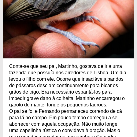
Conta-se que seu pai, Martinho, gostava de ir a uma
fazenda que possuía nos arredores de Lisboa. Um dia,
levou o filho com ele. Ocorre que insaciáveis bandos
de pássaros desciam continuamente para bicar os
grãos de trigo. Era necessário espantá-los para
impedir grave dano à colheita. Martinho encarregou o
garoto de manter longe os pequenos ladrões.
O pai se foi e Fernando permaneceu correndo de cá
para lá no campo. Em pouco tempo começou a se
aborrecer com aquela ocupação. Não muito longe,
uma capelinha rústica o convidava à oração. Mas o
pai o mandava enxotar os passarinhos,não podia