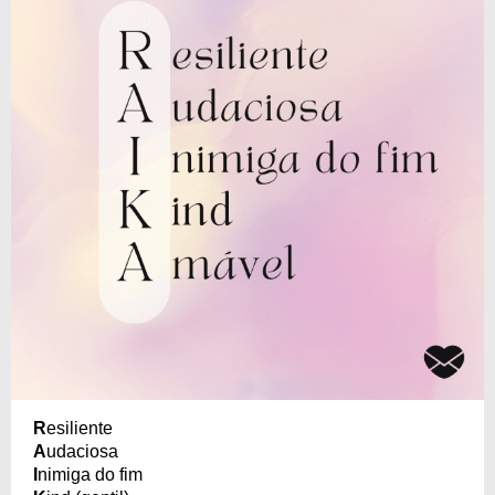
R
esiliente
A
udaciosa
I
nimiga do fim