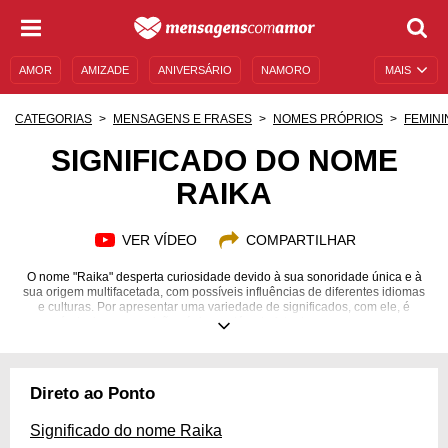
AMOR
AMIZADE
ANIVERSÁRIO
NAMORO
MAIS
SENTIMENTOS
LEGENDAS
DATAS ESPECIAIS
CATEGORIAS
MENSAGENS E FRASES
NOMES PRÓPRIOS
FEMINI
UNIVERSO FEMININO
AUTOAJUDA
DESCULPAS
SIGNIFICADO DO NOME
RAIKA
MENSAGENS E FRASES
MENSAGENS DE ANIVERSÁRIO
ENTRETENIMENTO
FAMOSOS
BÍBLIA
VER VÍDEO
COMPARTILHAR
O nome "Raika" desperta curiosidade devido à sua sonoridade única e à
sua origem multifacetada, com possíveis influências de diferentes idiomas
e culturas. Por apresentar uma variedade de significados, com ele, é
possível criar composições únicas, além do fato de ser pouco comum,
tornando-o ainda mais interessante e exótico. A história por trás de sua
popularidade vem pelo uso por personalidades conhecidas. A seguir,
conheça o seu significado, variações e curiosidades. Explore apelidos,
nomes compostos e combinações populares, e dados estatísticos sobre
Direto ao Ponto
sua popularidade no Brasil e no mundo. Você também encontrará
declarações emocionantes para Raika, em diferentes relações familiares.
Significado do nome Raika