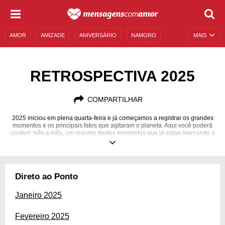
AMOR
AMIZADE
ANIVERSÁRIO
NAMORO
MAIS
SENTIMENTOS
LEGENDAS
DATAS ESPECIAIS
RETROSPECTIVA 2025
UNIVERSO FEMININO
AUTOAJUDA
DESCULPAS
MENSAGENS E FRASES
MENSAGENS DE ANIVERSÁRIO
COMPARTILHAR
ENTRETENIMENTO
FAMOSOS
BÍBLIA
2025 iniciou em plena quarta-feira e já começamos a registrar os grandes
momentos e os principais fatos que agitaram o planeta. Aqui você poderá
conferir mês a mês, um resumo destes momentos que já estao marcando o
mundo. Siga a nossa página e não deixe de acompanhar estes
acontecimentos!
Direto ao Ponto
Janeiro 2025
Fevereiro 2025