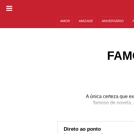
AMOR
AMIZADE
ANIVERSÁRIO
DESCULPAS
MENSAGENS E FRASES
FAM
A única certeza que ex
famoso de novela, a
personalidade política
um significado forte, 
que você costumava
faleceram no mês de a
Direto ao ponto