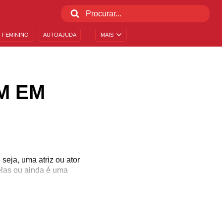
 FEMININO
AUTOAJUDA
MAIS
M EM
seja, uma atriz ou ator
relas ou ainda é uma
e a data de morte tenha
riosidade sobre pessoas
 personalidades que
eu conhecimento. E aí,