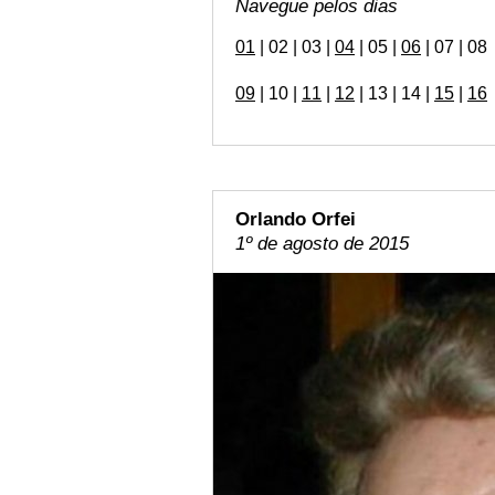
Navegue pelos dias
01
| 02 | 03 |
04
| 05 |
06
| 07 | 08
09
| 10 |
11
|
12
| 13 | 14 |
15
|
16
Orlando Orfei
1º de agosto de 2015