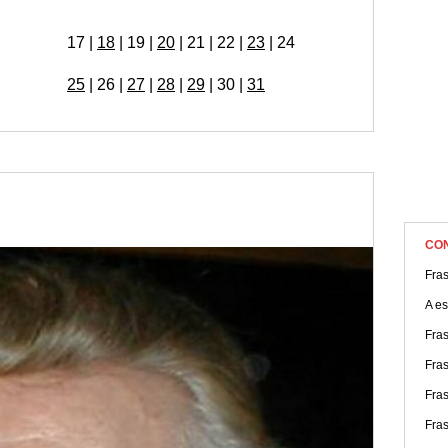
quantos será que você conhece desta lista que preparamos?
17 |
18
| 19 |
20
| 21 | 22 |
23
| 24
25
| 26 |
27
|
28
|
29
| 30 |
31
CO
Fra
A es
Fra
Fras
Fras
Fras