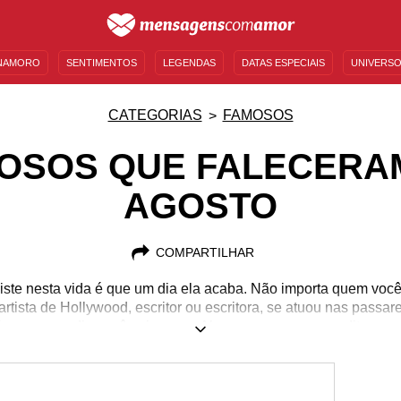
NAMORO
SENTIMENTOS
LEGENDAS
DATAS ESPECIAIS
UNIVERSO
MENSAGENS DE ANIVERSÁRIO
ENTRETENIMENTO
FAMOSOS
BÍBLIA
CATEGORIAS
FAMOSOS
OSOS QUE FALECERA
AGOSTO
COMPARTILHAR
iste nesta vida é que um dia ela acaba. Não importa quem você 
rtista de Hollywood, escritor ou escritora, se atuou nas passa
 famosa, um dia você vai morrer. Algumas pessoas acreditam qu
mas, seja como for, algumas vezes é interessante saber essa cu
 ver nas grandes ou pequenas mídias. Reunimos algumas das
gosto, ao longo de diferentes anos, para que você aumente o s