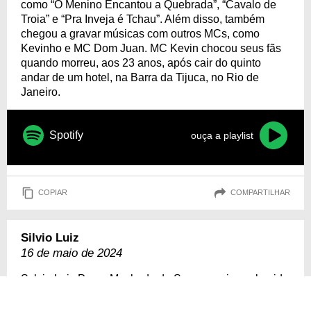
como “O Menino Encantou a Quebrada”, “Cavalo de
Troia” e “Pra Inveja é Tchau”. Além disso, também
chegou a gravar músicas com outros MCs, como
Kevinho e MC Dom Juan. MC Kevin chocou seus fãs
quando morreu, aos 23 anos, após cair do quinto
andar de um hotel, na Barra da Tijuca, no Rio de
Janeiro.
Spotify
ouça a playlist
COPIAR
COMPARTILHAR
Silvio Luiz
16 de maio de 2024
Sylvio Luiz Perez Machado de Sousa, mais conhecido
como
Silvio Luiz
, foi um Servidor público, locutor
esportivo, apresentador, ator e árbitro de futebol