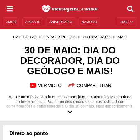
AMOR
AMIZADE
ANIVERSÁRIO
NAMORO
MAIS
SENTIMENTOS
LEGENDAS
DATAS ESPECIAIS
CATEGORIAS
DATAS ESPECIAIS
OUTRAS DATAS
MAIO
UNIVERSO FEMININO
AUTOAJUDA
DESCULPAS
30 DE MAIO: DIA DO
DECORADOR, DIA DO
MENSAGENS E FRASES
MENSAGENS DE ANIVERSÁRIO
GEÓLOGO E MAIS!
ENTRETENIMENTO
FAMOSOS
BÍBLIA
VER VÍDEO
COMPARTILHAR
Maio é um mês de virada em nosso ano, já que marca o início do outono
no hemisfério sul. Para além disso, maio é um mês recheado de
comemorações e datas especiais. O dia 30 de maio, mais especificamente,
não marca nenhum feriado nacional, mas traz consigo algumas datas
importantes, como Dia do Decorador, Dia Mundial da Esclerose Múltipla e
Dia do Geólogo. É uma data para celebrar a criatividade, a saúde e a
ciência natural. Quer saber mais sobre esse dia? Nesta página,
separamos informações interessantes sobre essa data, como aniversários,
Direto ao ponto
fatos históricos e muito mais. Confira!