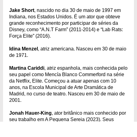
Jake Short
, nascido no dia 30 de maio de 1997 em
Indiana, nos Estados Unidos. É um ator que obteve
grande reconhecimento por participar de séries da
Disney, como “A.N.T Farm” (2011-2014) e “Lab Rats:
Força Elite” (2016).
Idina Menzel
, atriz americana. Nasceu em 30 de maio
de 1971.
Martina Cariddi
, atriz espanhola, mais conhecida pelo
seu papel como Mencía Blanco Commerford na série
da Netflix, Elite. Começou a atuar apenas com 10
anos, na Escola Municipal de Arte Dramática de
Madrid, no curso de teatro. Nasceu em 30 de maio de
2001.
Jonah Hauer-King
, ator britânico mais conhecido por
seu trabalho em A Pequena Sereia (2023). Seus
primeiros papéis de destaque foram nas minisséries
da BBC Howards End (2017) e Little Women (2017),