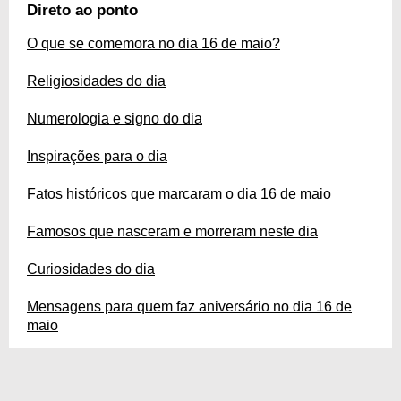
aproveitada se conhecermos bem os detalhes do dia 16 de maio. Por isso
Direto ao ponto
preparamos um guia completo sobre a data, que conta com as principais
comemorações, divindades e até homenagens. Confira!
O que se comemora no dia 16 de maio?
Religiosidades do dia
Numerologia e signo do dia
Inspirações para o dia
Fatos históricos que marcaram o dia 16 de maio
Famosos que nasceram e morreram neste dia
Curiosidades do dia
Mensagens para quem faz aniversário no dia 16 de
maio